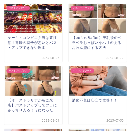
バストアップケア
バストアップケア
ケーキ・コンビニ弁当は要注
【before&after】卒乳後のペ
意！胃腸の調子が悪いとバス
ラペラおっぱいをハリのある
トアップできない理由
おわん型にする方法
2023-08-23
2023-08-22
バストアップケア
バストアップケア
【オーストラリアからご来
消化不良は〇〇で改善！！
店】バストアップしてブラに
みっちり入るようになった！
2023-08-04
2023-07-30