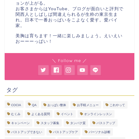
ョンが上がる。
お客さまからはYouTube、ブログが面白いと評判で
関西人としばしば間違えられるが生粋の東京生ま
れ。日本で一番おっぱいをこよなく愛す。愛パイ
家。
美胸は育ちます！一緒に楽しみましょう。えいえい
おーーーっぱい！
＼ Follow me ／
タグ
COCIA
QA
おっぱい整体
お手軽メニュー
これやって
むくみ
よくある質問
イベント
オンラインレッスン
キャンペーン
スタッフ募集
タンパク質
バストアップ
バストアップできない
バストアップケア
パーソナル診断