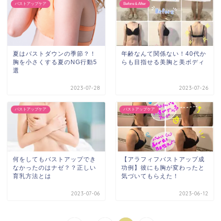
バストアップケア
Before＆After
夏はバストダウンの季節？！
年齢なんて関係ない！40代か
胸を小さくする夏のNG行動5
らも目指せる美胸と美ボディ
選
2023-07-28
2023-07-26
バストアップケア
バストアップケア
何をしてもバストアップでき
【アラフィフバストアップ成
なかったのはナゼ？？正しい
功例】彼にも胸が変わったと
育乳方法とは
気づいてもらえた！
2023-07-06
2023-06-12