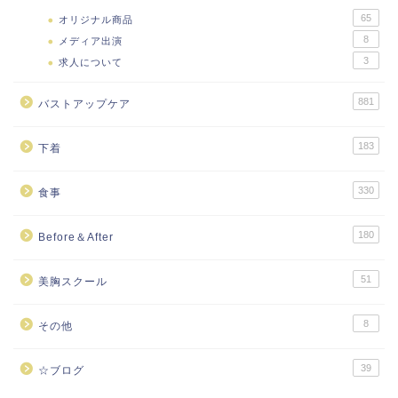
65
オリジナル商品
8
メディア出演
3
求人について
881
バストアップケア
183
下着
330
食事
180
Before＆After
51
美胸スクール
8
その他
39
☆ブログ