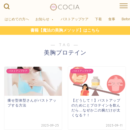
はじめての方へ
お知らせ
バストアップケア
下着
食事
Befo
書籍【魔法の美胸メソッド】はこちら
― TAG ―
美胸プロテイン
バストアップケア
バストアップケア
痩せ型体型さんがバストアッ
【どうして！】バストアップ
プする方法
のためにとプロテインを飲ん
だら…なぜか二の腕だけが太
くなる？！
2023-09-25
2023-09-11