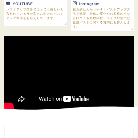
YOUTUBE
instagram
バストアップ業界ではとても難しいと
視覚的にわかりやすくバストアップ方
言われている痩せ型さん向けのバスト
法を解説。身体の変化やお客様の声な
アップ方法をお伝えしています。
ど口コミも多数掲載。ライブ配信では
直接バストに関する質問にお答えしま
す。