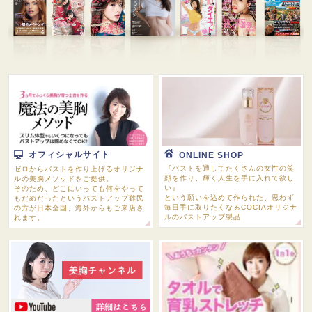
オフィシャルサイト
ONLINE SHOP
『バストを通してたくさんの女性の笑
ゼロからバストを作り上げるオリジナ
顔を作り、輝く人生を手に入れて欲し
ルの美胸メソッドをご提供。
い』
そのため、どこにいっても何をやって
という願いを込めて作られた、思わず
もだめだったというバストアップ難民
毎日手に取りたくなるCOCIAオリジナ
の方が日本全国、海外からもご来店さ
ルのバストアップ製品
れます。