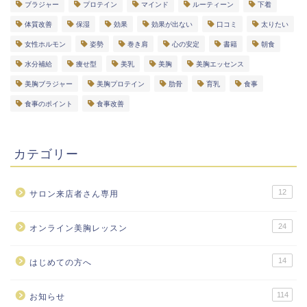
ブラジャー
プロテイン
マインド
ルーティーン
下着
体質改善
保湿
効果
効果が出ない
口コミ
太りたい
女性ホルモン
姿勢
巻き肩
心の安定
書籍
朝食
水分補給
痩せ型
美乳
美胸
美胸エッセンス
美胸ブラジャー
美胸プロテイン
肋骨
育乳
食事
食事のポイント
食事改善
カテゴリー
12
サロン来店者さん専用
24
オンライン美胸レッスン
14
はじめての方へ
114
お知らせ