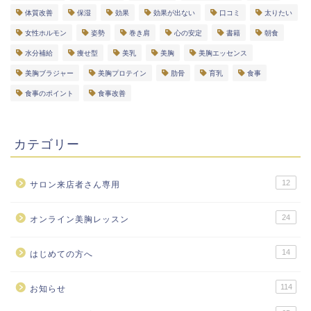
体質改善
保湿
効果
効果が出ない
口コミ
太りたい
女性ホルモン
姿勢
巻き肩
心の安定
書籍
朝食
水分補給
痩せ型
美乳
美胸
美胸エッセンス
美胸ブラジャー
美胸プロテイン
肋骨
育乳
食事
食事のポイント
食事改善
カテゴリー
12
サロン来店者さん専用
24
オンライン美胸レッスン
14
はじめての方へ
114
お知らせ