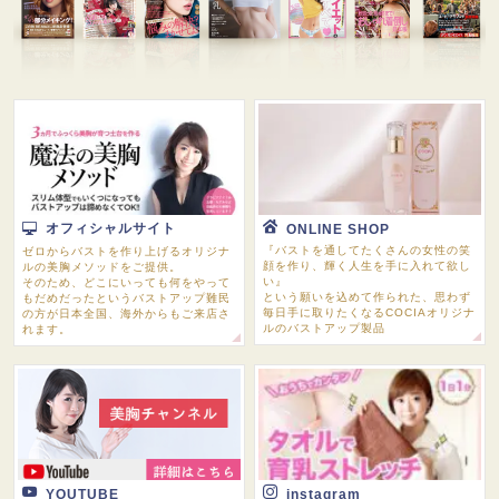
オフィシャルサイト
ONLINE SHOP
『バストを通してたくさんの女性の笑
ゼロからバストを作り上げるオリジナ
顔を作り、輝く人生を手に入れて欲し
ルの美胸メソッドをご提供。
い』
そのため、どこにいっても何をやって
という願いを込めて作られた、思わず
もだめだったというバストアップ難民
毎日手に取りたくなるCOCIAオリジナ
の方が日本全国、海外からもご来店さ
ルのバストアップ製品
れます。
YOUTUBE
instagram