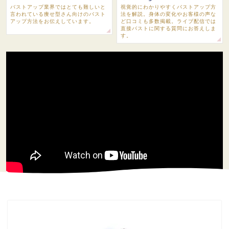
バストアップ業界ではとても難しいと
視覚的にわかりやすくバストアップ方
言われている痩せ型さん向けのバスト
法を解説。身体の変化やお客様の声な
アップ方法をお伝えしています。
ど口コミも多数掲載。ライブ配信では
直接バストに関する質問にお答えしま
す。