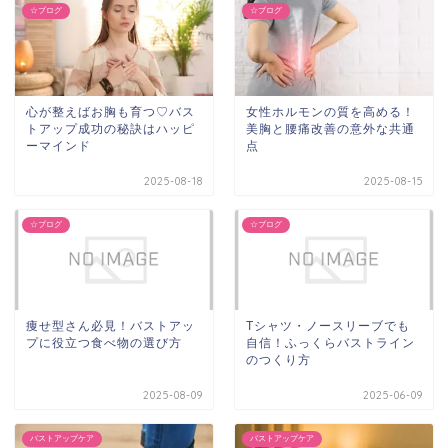
☆ブログ
☆ブログ
心が整えばお胸も育つ♡バス
女性ホルモンの質を高める！
トアップ成功の秘訣はハッピ
美胸と腰痛改善の意外な共通
ーマインド
点
2025-08-18
2025-08-15
☆ブログ
☆ブログ
痩せ型さん必見！バストアッ
Tシャツ・ノースリーブでも
プに役立つ食べ物の選び方
自信！ふっくらバストライン
のつくり方
2025-08-09
2025-06-09
バストアップケア
バストアップケア