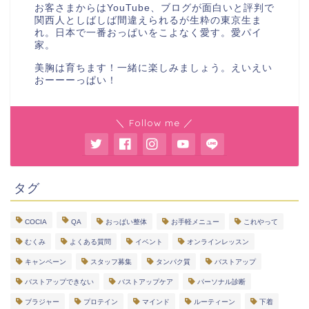
お客さまからはYouTube、ブログが面白いと評判で
関西人としばしば間違えられるが生粋の東京生ま
れ。日本で一番おっぱいをこよなく愛す。愛パイ
家。
美胸は育ちます！一緒に楽しみましょう。えいえい
おーーーっぱい！
＼ Follow me ／
タグ
COCIA
QA
おっぱい整体
お手軽メニュー
これやって
むくみ
よくある質問
イベント
オンラインレッスン
キャンペーン
スタッフ募集
タンパク質
バストアップ
バストアップできない
バストアップケア
パーソナル診断
ブラジャー
プロテイン
マインド
ルーティーン
下着