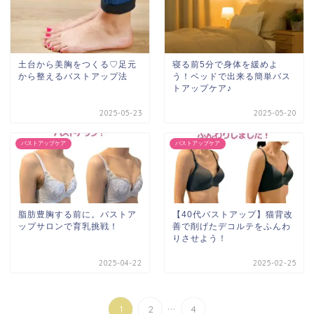
土台から美胸をつくる♡足元
寝る前5分で身体を緩めよ
から整えるバストアップ法
う！ベッドで出来る簡単バス
トアップケア♪
2025-05-23
2025-05-20
バストアップケア
バストアップケア
脂肪豊胸する前に。バストア
【40代バストアップ】猫背改
ップサロンで育乳挑戦！
善で削げたデコルテをふんわ
りさせよう！
2025-04-22
2025-02-25
...
1
2
4