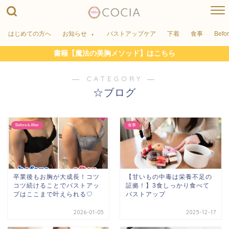
はじめての方へ
お知らせ
バストアップケア
下着
食事
Befo
書籍【魔法の美胸メソッド】はこちら
― CATEGORY ―
☆ブログ
Before＆After
食事
卒業後もお胸が大成長！コツ
【甘いもの中毒は栄養不足の
コツ続けることでバストアッ
証拠！】3食しっかり食べて
プはここまで叶えられる♡
バストアップ
2026-01-05
2025-12-17