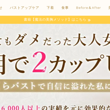
せ
バストアップケア
下着
食事
Before＆After
書籍【魔法の美胸メソッド】はこちら