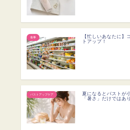
【忙しいあなたに】
食事
トアップ！
夏になるとバストが
バストアップケア
「暑さ」だけではあ