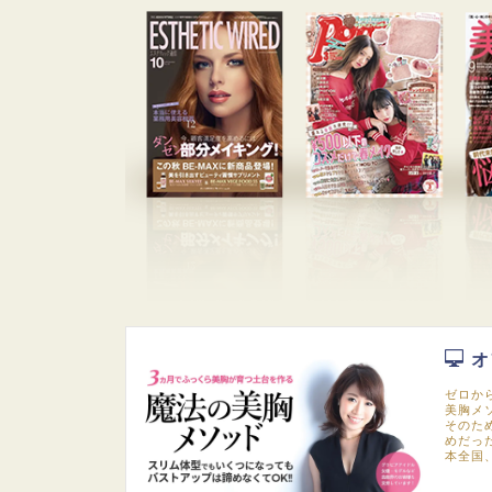
オ
ゼロか
美胸メ
そのた
めだっ
本全国