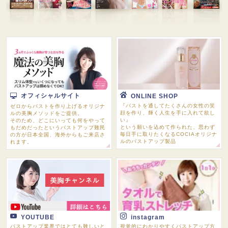
オフィシャルサイト
ONLINE SHOP
『バストを通してたくさんの女性の笑
ゼロからバストを作り上げるオリジナ
顔を作り、輝く人生を手に入れて欲し
ルの美胸メソッドをご提供。
い』
そのため、どこにいっても何をやって
という願いを込めて作られた、思わず
もだめだったというバストアップ難民
毎日手に取りたくなるCOCIAオリジナ
の方が日本全国、海外からもご来店さ
ルのバストアップ製品
れます。
YOUTUBE
instagram
バストアップ業界ではとても難しいと
視覚的にわかりやすくバストアップ方