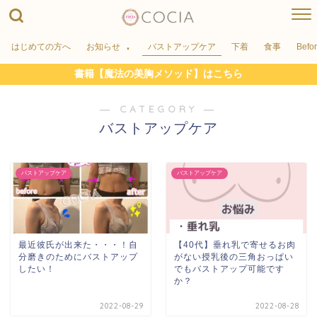
はじめての方へ
お知らせ
バストアップケア
下着
食事
Befo
書籍【魔法の美胸メソッド】はこちら
― CATEGORY ―
バストアップケア
バストアップケア
バストアップケア
最近彼氏が出来た・・・！自
【40代】垂れ乳で寄せるお肉
分磨きのためにバストアップ
がない授乳後の三角おっぱい
したい！
でもバストアップ可能です
か？
2022-08-29
2022-08-28