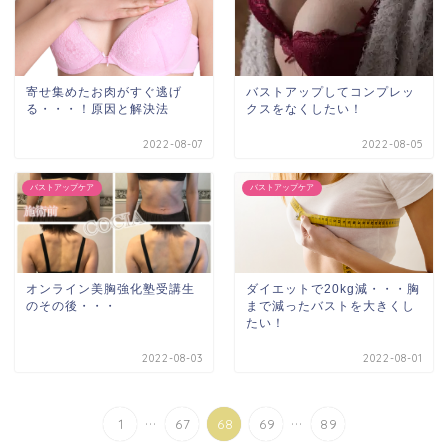
寄せ集めたお肉がすぐ逃げ
バストアップしてコンプレッ
る・・・！原因と解決法
クスをなくしたい！
2022-08-07
2022-08-05
バストアップケア
バストアップケア
オンライン美胸強化塾受講生
ダイエットで20kg減・・・胸
のその後・・・
まで減ったバストを大きくし
たい！
2022-08-03
2022-08-01
...
...
1
67
68
69
89