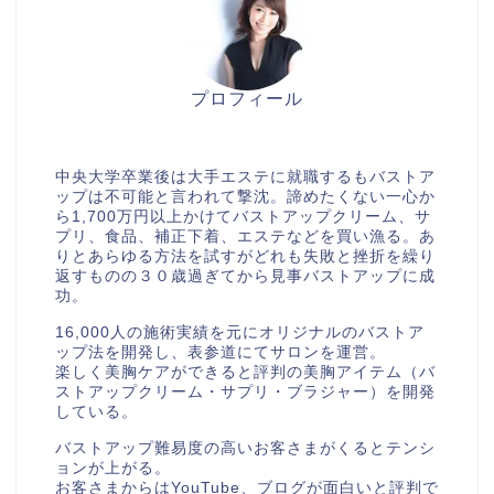
プロフィール
美胸セラピストcocia
中央大学卒業後は大手エステに就職するもバストア
ップは不可能と言われて撃沈。諦めたくない一心か
ら1,700万円以上かけてバストアップクリーム、サ
プリ、食品、補正下着、エステなどを買い漁る。あ
りとあらゆる方法を試すがどれも失敗と挫折を繰り
返すものの３０歳過ぎてから見事バストアップに成
功。
16,000人の施術実績を元にオリジナルのバストア
ップ法を開発し、表参道にてサロンを運営。
楽しく美胸ケアができると評判の美胸アイテム（バ
ストアップクリーム・サプリ・ブラジャー）を開発
している。
バストアップ難易度の高いお客さまがくるとテンシ
ョンが上がる。
お客さまからはYouTube、ブログが面白いと評判で