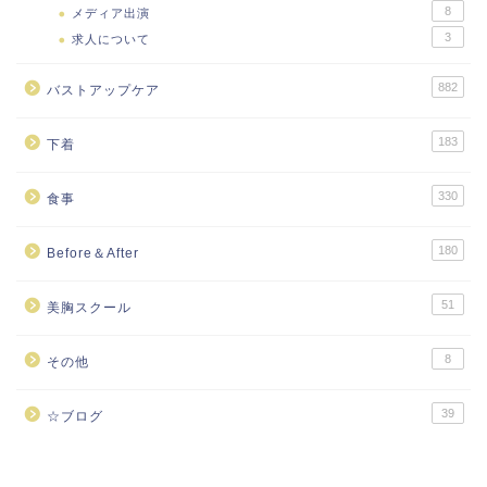
8
メディア出演
3
求人について
882
バストアップケア
183
下着
330
食事
180
Before＆After
51
美胸スクール
8
その他
39
☆ブログ