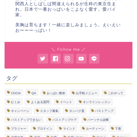
関西人としばしば間違えられるが生粋の東京生ま
れ。日本で一番おっぱいをこよなく愛す。愛パイ
家。
美胸は育ちます！一緒に楽しみましょう。えいえい
おーーーっぱい！
＼ Follow me ／
タグ
COCIA
QA
おっぱい整体
お手軽メニュー
これやって
むくみ
よくある質問
イベント
オンラインレッスン
キャンペーン
スタッフ募集
タンパク質
バストアップ
バストアップできない
バストアップケア
パーソナル診断
ブラジャー
プロテイン
マインド
ルーティーン
下着