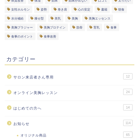
体質改善
保湿
効果
効果が出ない
口コミ
太りたい
女性ホルモン
姿勢
巻き肩
心の安定
書籍
朝食
水分補給
痩せ型
美乳
美胸
美胸エッセンス
美胸ブラジャー
美胸プロテイン
肋骨
育乳
食事
食事のポイント
食事改善
カテゴリー
12
サロン来店者さん専用
24
オンライン美胸レッスン
14
はじめての方へ
114
お知らせ
65
オリジナル商品