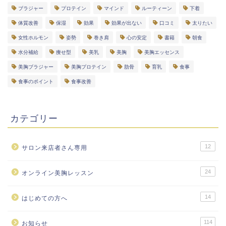
ブラジャー
プロテイン
マインド
ルーティーン
下着
体質改善
保湿
効果
効果が出ない
口コミ
太りたい
女性ホルモン
姿勢
巻き肩
心の安定
書籍
朝食
水分補給
痩せ型
美乳
美胸
美胸エッセンス
美胸ブラジャー
美胸プロテイン
肋骨
育乳
食事
食事のポイント
食事改善
カテゴリー
12
サロン来店者さん専用
24
オンライン美胸レッスン
14
はじめての方へ
メルマガ
ＬＩＮＥ
114
お知らせ