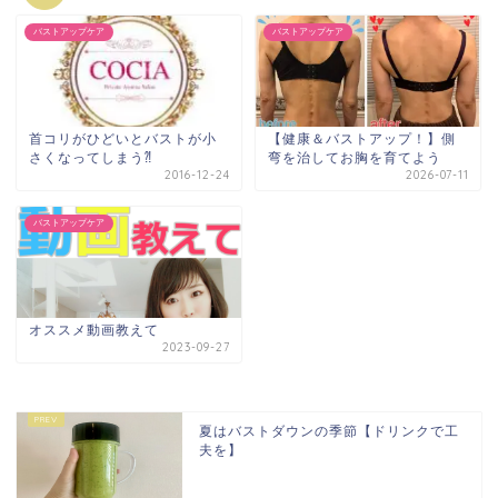
バストアップケア
バストアップケア
首コリがひどいとバストが小
【健康＆バストアップ！】側
さくなってしまう⁈
弯を治してお胸を育てよう
2016-12-24
2026-07-11
バストアップケア
オススメ動画教えて
2023-09-27
夏はバストダウンの季節【ドリンクで工
夫を】