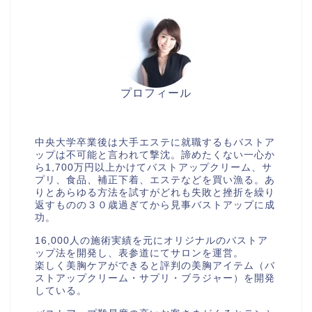
プロフィール
美胸セラピストcocia
中央大学卒業後は大手エステに就職するもバストア
ップは不可能と言われて撃沈。諦めたくない一心か
ら1,700万円以上かけてバストアップクリーム、サ
プリ、食品、補正下着、エステなどを買い漁る。あ
りとあらゆる方法を試すがどれも失敗と挫折を繰り
返すものの３０歳過ぎてから見事バストアップに成
功。
16,000人の施術実績を元にオリジナルのバストア
ップ法を開発し、表参道にてサロンを運営。
楽しく美胸ケアができると評判の美胸アイテム（バ
ストアップクリーム・サプリ・ブラジャー）を開発
している。