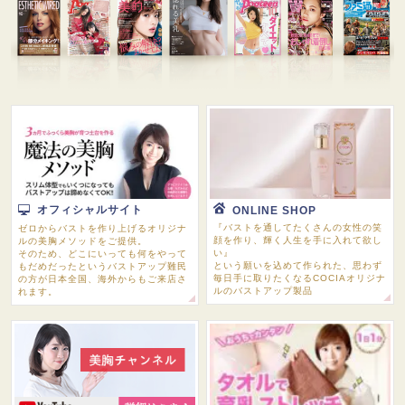
オフィシャルサイト
ONLINE SHOP
『バストを通してたくさんの女性の笑
ゼロからバストを作り上げるオリジナ
顔を作り、輝く人生を手に入れて欲し
ルの美胸メソッドをご提供。
い』
そのため、どこにいっても何をやって
という願いを込めて作られた、思わず
もだめだったというバストアップ難民
毎日手に取りたくなるCOCIAオリジナ
の方が日本全国、海外からもご来店さ
ルのバストアップ製品
れます。