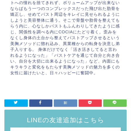
トへの憧れを捨てきれず、ボリュームアップが出来ない
ならばもう一つのコンプレックスだった飛び出た肋骨を
矯正し、せめてバスト周辺をキレイに見せられるように
しようと美容整体に通う。そこで骨盤や肋骨を整えても
らう内に、心なしかバストもふんわりしてきたように感
じ、関係性を調べる内にCOCIAにたどり着く。歪みを
なくし身体の土台から整えてバストアップさせるという
美胸メソッドに惚れ込み、異業種からの転身を決意し弟
子入りする。 身体だけでなく「活き活きしてると言わ
れるようになった」「バストケアを通じて自分と向き合
い、自分を大切に出来るようになった」など、内面にも
キラキラと変化をもたらす美胸メソッドの魅力を多くの
女性に届けたいと、日々ハッピーに奮闘中。
LINEの友達追加はこちら