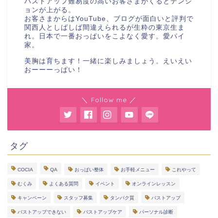
バストアップ難易度の高いお客さまがくるとテンシ
ョンが上がる。
お客さまからはYouTube、ブログが面白いと評判で
関西人としばしば間違えられるが生粋の東京生ま
れ。日本で一番おっぱいをこよなく愛す。愛パイ
家。
美胸は育ちます！一緒に楽しみましょう。えいえい
おーーーっぱい！
＼ Follow me ／
タグ
COCIA
QA
おっぱい整体
お手軽メニュー
これやって
むくみ
よくある質問
イベント
オンラインレッスン
キャンペーン
スタッフ募集
タンパク質
バストアップ
バストアップできない
バストアップケア
パーソナル診断