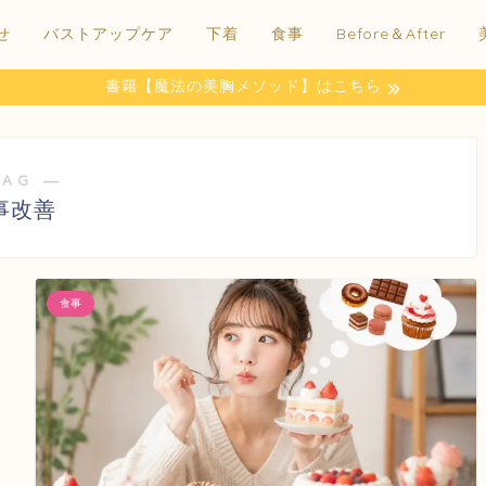
せ
バストアップケア
下着
食事
Before＆After
書籍【魔法の美胸メソッド】はこちら
TAG ―
事改善
食事