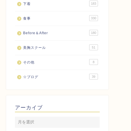
下着
183
食事
330
Before＆After
180
美胸スクール
51
その他
8
☆ブログ
39
アーカイブ