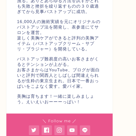
漁る。ありとあらゆる方法を試すがどれ
も失敗と挫折を繰り返すものの３０歳過
ぎてから見事バストアップに成功。
16,000人の施術実績を元にオリジナルの
バストアップ法を開発し、表参道にてサ
ロンを運営。
楽しく美胸ケアができると評判の美胸ア
イテム（バストアップクリーム・サプ
リ・ブラジャー）を開発している。
バストアップ難易度の高いお客さまがく
るとテンションが上がる。
お客さまからはYouTube、ブログが面白
いと評判で関西人としばしば間違えられ
るが生粋の東京生まれ。日本で一番おっ
ぱいをこよなく愛す。愛パイ家。
美胸は育ちます！一緒に楽しみましょ
う。えいえいおーーーっぱい！
＼ Follow me ／