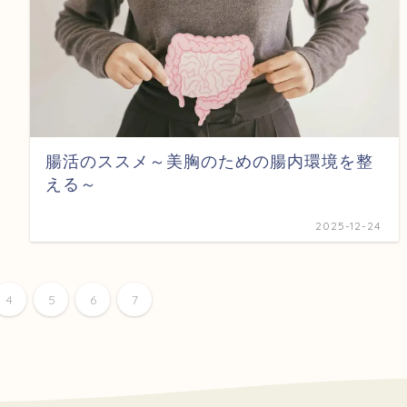
腸活のススメ～美胸のための腸内環境を整
える～
2025-12-24
4
5
6
7