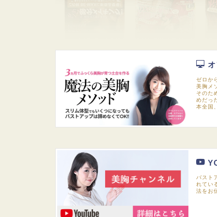
オ
ゼロか
美胸メ
そのた
めだっ
本全国
Y
バスト
れてい
法をお