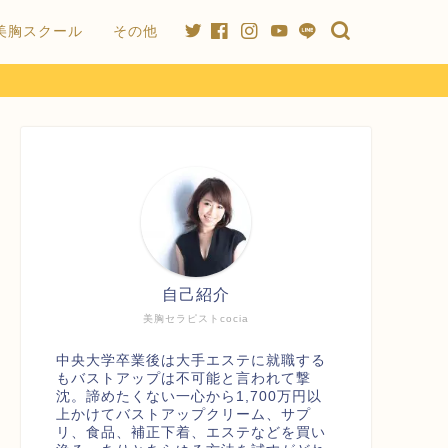
美胸スクール
その他
自己紹介
美胸セラピストcocia
中央大学卒業後は大手エステに就職する
もバストアップは不可能と言われて撃
沈。諦めたくない一心から1,700万円以
上かけてバストアップクリーム、サプ
リ、食品、補正下着、エステなどを買い