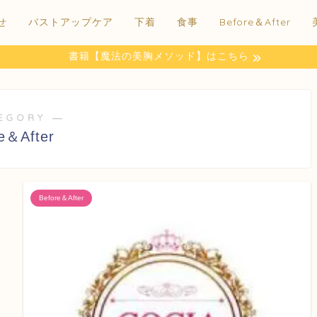
せ
バストアップケア
下着
食事
Before＆After
書籍【魔法の美胸メソッド】はこちら
EGORY ―
e＆After
Before＆After