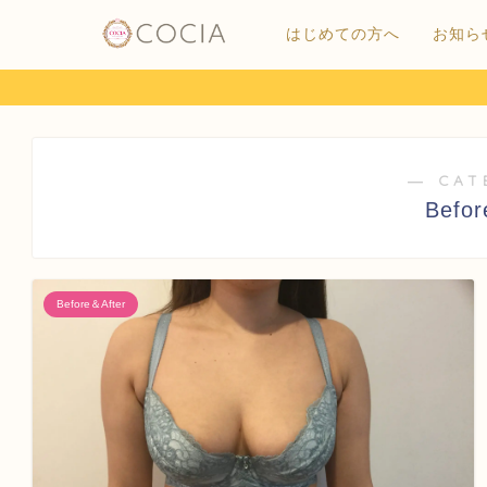
はじめての方へ
お知ら
― CAT
Befor
Before＆After