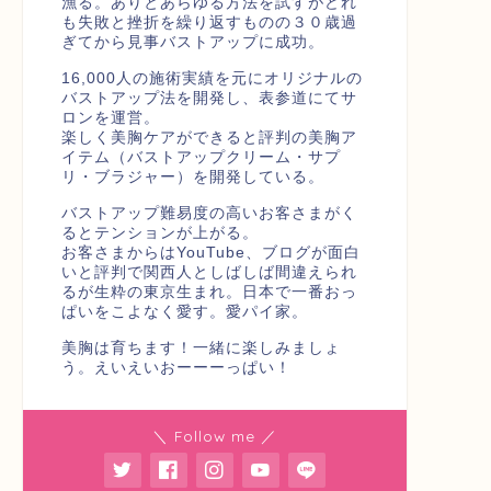
漁る。ありとあらゆる方法を試すがどれ
も失敗と挫折を繰り返すものの３０歳過
ぎてから見事バストアップに成功。
16,000人の施術実績を元にオリジナルの
バストアップ法を開発し、表参道にてサ
ロンを運営。
楽しく美胸ケアができると評判の美胸ア
イテム（バストアップクリーム・サプ
リ・ブラジャー）を開発している。
バストアップ難易度の高いお客さまがく
るとテンションが上がる。
お客さまからはYouTube、ブログが面白
いと評判で関西人としばしば間違えられ
るが生粋の東京生まれ。日本で一番おっ
ぱいをこよなく愛す。愛パイ家。
美胸は育ちます！一緒に楽しみましょ
う。えいえいおーーーっぱい！
＼ Follow me ／