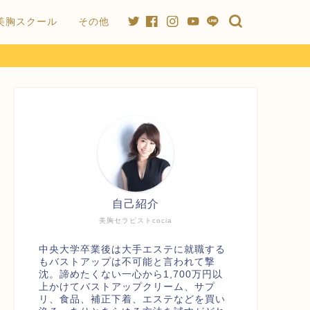
美胸スクール
その他
自己紹介
美胸セラピストcocia
中央大学卒業後は大手エステに就職する
もバストアップは不可能と言われて撃
沈。諦めたくない一心から1,700万円以
上かけてバストアップクリーム、サプ
リ、食品、補正下着、エステなどを買い