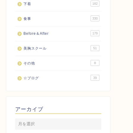
下着
182
食事
330
Before＆After
179
美胸スクール
51
その他
8
☆ブログ
39
アーカイブ