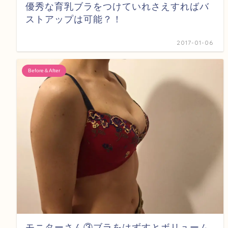
優秀な育乳ブラをつけていれさえすればバ
ストアップは可能？！
2017-01-06
Before＆After
モニターさん③ブラをはずすとボリューム