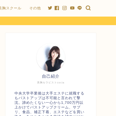
美胸スクール
その他
自己紹介
美胸セラピストcocia
中央大学卒業後は大手エステに就職する
もバストアップは不可能と言われて撃
沈。諦めたくない一心から1,700万円以
上かけてバストアップクリーム、サプ
リ、食品、補正下着、エステなどを買い