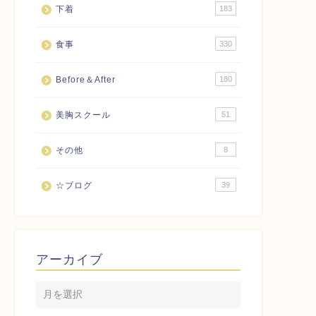
下着
183
食事
330
Before＆After
180
美胸スクール
51
その他
8
☆ブログ
39
アーカイブ