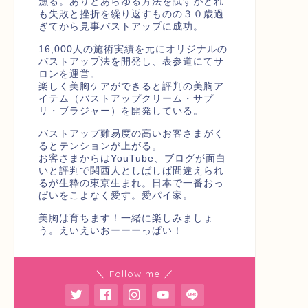
漁る。ありとあらゆる方法を試すがどれ
も失敗と挫折を繰り返すものの３０歳過
ぎてから見事バストアップに成功。
16,000人の施術実績を元にオリジナルの
バストアップ法を開発し、表参道にてサ
ロンを運営。
楽しく美胸ケアができると評判の美胸ア
イテム（バストアップクリーム・サプ
リ・ブラジャー）を開発している。
バストアップ難易度の高いお客さまがく
るとテンションが上がる。
お客さまからはYouTube、ブログが面白
いと評判で関西人としばしば間違えられ
るが生粋の東京生まれ。日本で一番おっ
ぱいをこよなく愛す。愛パイ家。
美胸は育ちます！一緒に楽しみましょ
う。えいえいおーーーっぱい！
＼ Follow me ／