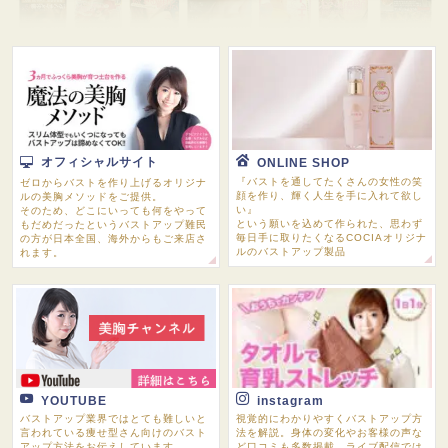
オフィシャルサイト
ONLINE SHOP
『バストを通してたくさんの女性の笑
ゼロからバストを作り上げるオリジナ
顔を作り、輝く人生を手に入れて欲し
ルの美胸メソッドをご提供。
い』
そのため、どこにいっても何をやって
という願いを込めて作られた、思わず
もだめだったというバストアップ難民
毎日手に取りたくなるCOCIAオリジナ
の方が日本全国、海外からもご来店さ
ルのバストアップ製品
れます。
YOUTUBE
instagram
バストアップ業界ではとても難しいと
視覚的にわかりやすくバストアップ方
言われている痩せ型さん向けのバスト
法を解説。身体の変化やお客様の声な
アップ方法をお伝えしています。
ど口コミも多数掲載。ライブ配信では