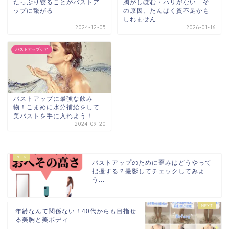
たっぷり寝ることがバストア
胸がしぼむ・ハリがない…そ
ップに繋がる
の原因、たんぱく質不足かも
しれません
2024-12-05
2026-01-16
バストアップケア
バストアップに最強な飲み
物！こまめに水分補給をして
美バストを手に入れよう！
2024-09-20
バストアップのために歪みはどうやって
把握する？撮影してチェックしてみよ
う...
年齢なんて関係ない！40代からも目指せ
る美胸と美ボディ