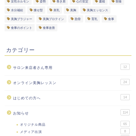
女性ホルモン
姿勢
巻き肩
心の安定
書籍
朝食
水分補給
痩せ型
美乳
美胸
美胸エッセンス
美胸ブラジャー
美胸プロテイン
肋骨
育乳
食事
食事のポイント
食事改善
カテゴリー
12
サロン来店者さん専用
24
オンライン美胸レッスン
14
はじめての方へ
114
お知らせ
65
オリジナル商品
8
メディア出演