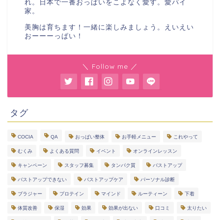
れ。日本で一番おっぱいをこよなく愛す。愛パイ
家。
美胸は育ちます！一緒に楽しみましょう。えいえい
おーーーっぱい！
＼ Follow me ／
タグ
COCIA
QA
おっぱい整体
お手軽メニュー
これやって
むくみ
よくある質問
イベント
オンラインレッスン
キャンペーン
スタッフ募集
タンパク質
バストアップ
バストアップできない
バストアップケア
パーソナル診断
ブラジャー
プロテイン
マインド
ルーティーン
下着
体質改善
保湿
効果
効果が出ない
口コミ
太りたい