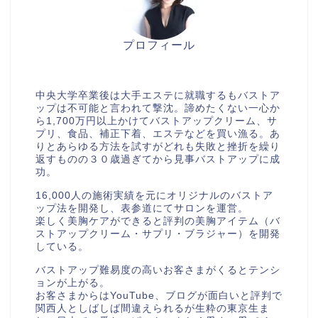
プロフィール
美胸セラピストcocia
中央大学卒業後は大手エステに就職するもバストア
ップは不可能と言われて撃沈。諦めたくない一心か
ら1,700万円以上かけてバストアップクリーム、サ
プリ、食品、補正下着、エステなどを買い漁る。あ
りとあらゆる方法を試すがどれも失敗と挫折を繰り
返すものの３０歳過ぎてから見事バストアップに成
功。
16,000人の施術実績を元にオリジナルのバストア
ップ法を開発し、表参道にてサロンを運営。
楽しく美胸ケアができると評判の美胸アイテム（バ
ストアップクリーム・サプリ・ブラジャー）を開発
している。
バストアップ難易度の高いお客さまがくるとテンシ
ョンが上がる。
お客さまからはYouTube、ブログが面白いと評判で
関西人としばしば間違えられるが生粋の東京生ま