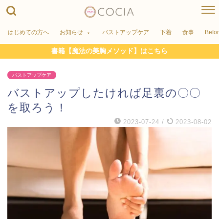
はじめての方へ
お知らせ
バストアップケア
下着
食事
Befo
書籍【魔法の美胸メソッド】はこちら
バストアップケア
バストアップしたければ足裏の〇〇
を取ろう！
2023-07-24
/
2023-08-02