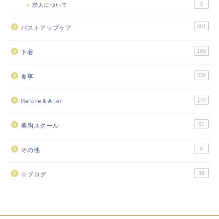
3
求人について
881
バストアップケア
183
下着
330
食事
179
Before＆After
51
美胸スクール
8
その他
39
☆ブログ