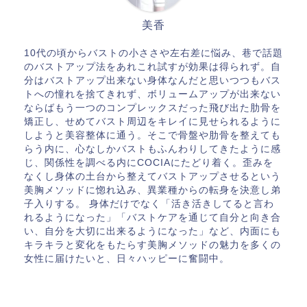
美香
10代の頃からバストの小ささや左右差に悩み、巷で話題
のバストアップ法をあれこれ試すが効果は得られず。自
分はバストアップ出来ない身体なんだと思いつつもバス
トへの憧れを捨てきれず、ボリュームアップが出来ない
ならばもう一つのコンプレックスだった飛び出た肋骨を
矯正し、せめてバスト周辺をキレイに見せられるように
しようと美容整体に通う。そこで骨盤や肋骨を整えても
らう内に、心なしかバストもふんわりしてきたように感
じ、関係性を調べる内にCOCIAにたどり着く。歪みを
なくし身体の土台から整えてバストアップさせるという
美胸メソッドに惚れ込み、異業種からの転身を決意し弟
子入りする。 身体だけでなく「活き活きしてると言わ
れるようになった」「バストケアを通じて自分と向き合
い、自分を大切に出来るようになった」など、内面にも
キラキラと変化をもたらす美胸メソッドの魅力を多くの
女性に届けたいと、日々ハッピーに奮闘中。