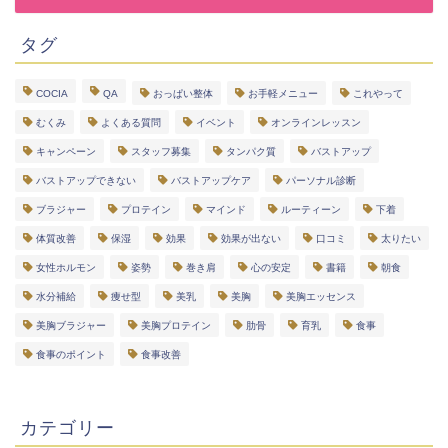
タグ
COCIA
QA
おっぱい整体
お手軽メニュー
これやって
むくみ
よくある質問
イベント
オンラインレッスン
キャンペーン
スタッフ募集
タンパク質
バストアップ
バストアップできない
バストアップケア
パーソナル診断
ブラジャー
プロテイン
マインド
ルーティーン
下着
体質改善
保湿
効果
効果が出ない
口コミ
太りたい
女性ホルモン
姿勢
巻き肩
心の安定
書籍
朝食
水分補給
痩せ型
美乳
美胸
美胸エッセンス
美胸ブラジャー
美胸プロテイン
肋骨
育乳
食事
食事のポイント
食事改善
カテゴリー