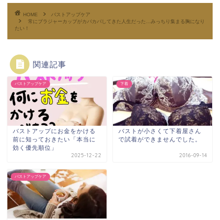
HOME
バストアップケア
常にブラジャーカップがカパカパしてきた人生だった…みっちり集まる胸になり
たい！
関連記事
バストアップケア
下着
バストアップにお金をかける
バストが小さくて下着屋さん
前に知っておきたい「本当に
で試着ができませんでした。
効く優先順位」
2025-12-22
2016-09-14
バストアップケア