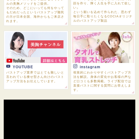
顔を作り、輝く人生を手に入れて欲し
ルの美胸メソッドをご提供。
い』
そのため、どこにいっても何をやって
という願いを込めて作られた、思わず
もだめだったというバストアップ難民
毎日手に取りたくなるCOCIAオリジナ
の方が日本全国、海外からもご来店さ
ルのバストアップ製品
れます。
YOUTUBE
instagram
バストアップ業界ではとても難しいと
視覚的にわかりやすくバストアップ方
言われている痩せ型さん向けのバスト
法を解説。身体の変化やお客様の声な
アップ方法をお伝えしています。
ど口コミも多数掲載。ライブ配信では
直接バストに関する質問にお答えしま
す。