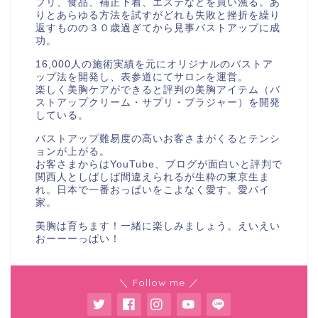
プリ、食品、補正下着、エステなどを買い漁る。あ
りとあらゆる方法を試すがどれも失敗と挫折を繰り
返すものの３０歳過ぎてから見事バストアップに成
功。
16,000人の施術実績を元にオリジナルのバストア
ップ法を開発し、表参道にてサロンを運営。
楽しく美胸ケアができると評判の美胸アイテム（バ
ストアップクリーム・サプリ・ブラジャー）を開発
している。
バストアップ難易度の高いお客さまがくるとテンシ
ョンが上がる。
お客さまからはYouTube、ブログが面白いと評判で
関西人としばしば間違えられるが生粋の東京生ま
れ。日本で一番おっぱいをこよなく愛す。愛パイ
家。
美胸は育ちます！一緒に楽しみましょう。えいえい
おーーーっぱい！
＼ Follow me ／