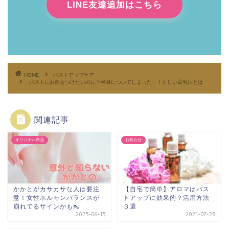
LINE友達追加はこちら
HOME
バストアップケア
バストにお肉をつけたいのに下半身についてしまった‥！正しい育乳法とは
関連記事
オリジナル商品
お知らせ
かかとがカサカサな人は要注
【自宅で簡単】アロマはバス
意！女性ホルモンバランスが
トアップに効果的？活用方法
崩れてるサインかも👠
３選
2025-06-15
2021-07-28