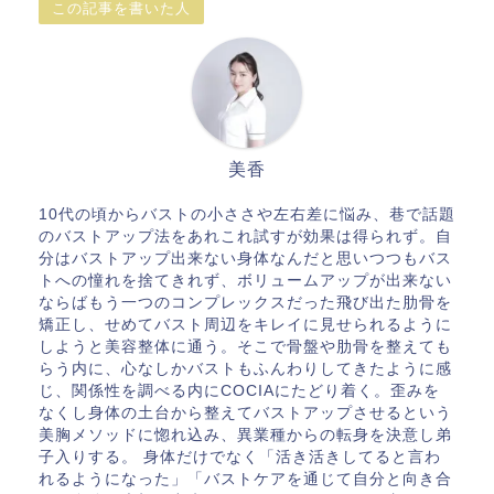
この記事を書いた人
美香
10代の頃からバストの小ささや左右差に悩み、巷で話題
のバストアップ法をあれこれ試すが効果は得られず。自
分はバストアップ出来ない身体なんだと思いつつもバス
トへの憧れを捨てきれず、ボリュームアップが出来ない
ならばもう一つのコンプレックスだった飛び出た肋骨を
矯正し、せめてバスト周辺をキレイに見せられるように
しようと美容整体に通う。そこで骨盤や肋骨を整えても
らう内に、心なしかバストもふんわりしてきたように感
じ、関係性を調べる内にCOCIAにたどり着く。歪みを
なくし身体の土台から整えてバストアップさせるという
美胸メソッドに惚れ込み、異業種からの転身を決意し弟
子入りする。 身体だけでなく「活き活きしてると言わ
れるようになった」「バストケアを通じて自分と向き合