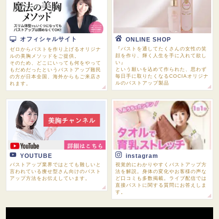
オフィシャルサイト
ONLINE SHOP
『バストを通してたくさんの女性の笑
ゼロからバストを作り上げるオリジナ
顔を作り、輝く人生を手に入れて欲し
ルの美胸メソッドをご提供。
い』
そのため、どこにいっても何をやって
という願いを込めて作られた、思わず
もだめだったというバストアップ難民
毎日手に取りたくなるCOCIAオリジナ
の方が日本全国、海外からもご来店さ
ルのバストアップ製品
れます。
YOUTUBE
instagram
バストアップ業界ではとても難しいと
視覚的にわかりやすくバストアップ方
言われている痩せ型さん向けのバスト
法を解説。身体の変化やお客様の声な
アップ方法をお伝えしています。
ど口コミも多数掲載。ライブ配信では
直接バストに関する質問にお答えしま
す。