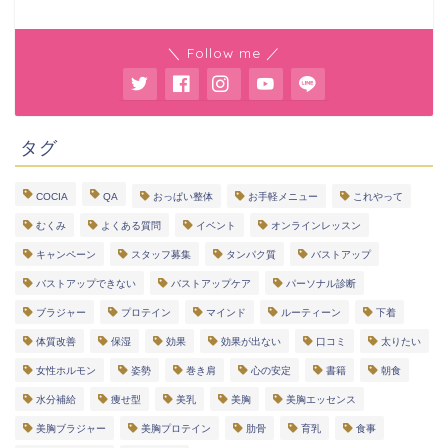
＼ Follow me ／
タグ
COCIA
QA
おっぱい整体
お手軽メニュー
これやって
むくみ
よくある質問
イベント
オンラインレッスン
キャンペーン
スタッフ募集
タンパク質
バストアップ
バストアップできない
バストアップケア
パーソナル診断
ブラジャー
プロテイン
マインド
ルーティーン
下着
体質改善
保湿
効果
効果が出ない
口コミ
太りたい
女性ホルモン
姿勢
巻き肩
心の安定
書籍
朝食
水分補給
痩せ型
美乳
美胸
美胸エッセンス
メルマガ
ＬＩＮＥ
美胸ブラジャー
美胸プロテイン
肋骨
育乳
食事