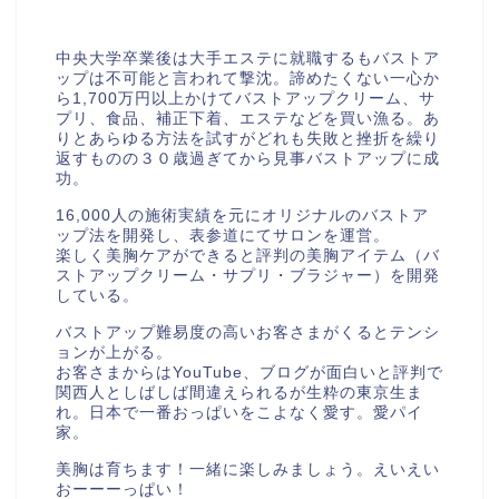
美胸セラピストcocia
中央大学卒業後は大手エステに就職するもバストア
ップは不可能と言われて撃沈。諦めたくない一心か
ら1,700万円以上かけてバストアップクリーム、サ
プリ、食品、補正下着、エステなどを買い漁る。あ
りとあらゆる方法を試すがどれも失敗と挫折を繰り
返すものの３０歳過ぎてから見事バストアップに成
功。
16,000人の施術実績を元にオリジナルのバストア
ップ法を開発し、表参道にてサロンを運営。
楽しく美胸ケアができると評判の美胸アイテム（バ
ストアップクリーム・サプリ・ブラジャー）を開発
している。
バストアップ難易度の高いお客さまがくるとテンシ
ョンが上がる。
お客さまからはYouTube、ブログが面白いと評判で
関西人としばしば間違えられるが生粋の東京生ま
れ。日本で一番おっぱいをこよなく愛す。愛パイ
家。
美胸は育ちます！一緒に楽しみましょう。えいえい
おーーーっぱい！