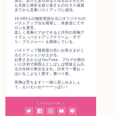
漁る。ありとあらゆる方法を試すがどれ
も失敗と挫折を繰り返すものの３０歳過
ぎてから見事バストアップに成功。
16,000人の施術実績を元にオリジナルの
バストアップ法を開発し、表参道にてサ
ロンを運営。
楽しく美胸ケアができると評判の美胸ア
イテム（バストアップクリーム・サプ
リ・ブラジャー）を開発している。
バストアップ難易度の高いお客さまがく
るとテンションが上がる。
お客さまからはYouTube、ブログが面白
いと評判で関西人としばしば間違えられ
るが生粋の東京生まれ。日本で一番おっ
ぱいをこよなく愛す。愛パイ家。
美胸は育ちます！一緒に楽しみましょ
う。えいえいおーーーっぱい！
＼ Follow me ／