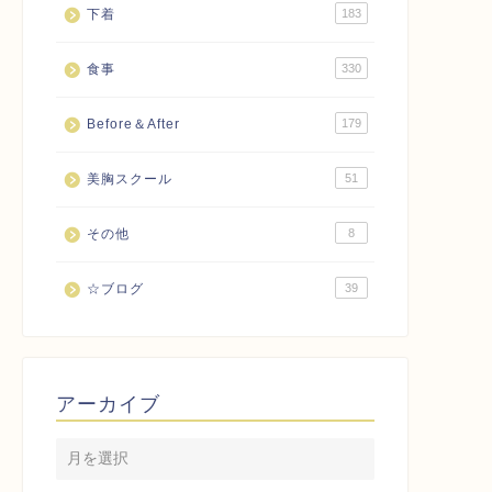
下着
183
食事
330
Before＆After
179
美胸スクール
51
その他
8
☆ブログ
39
アーカイブ