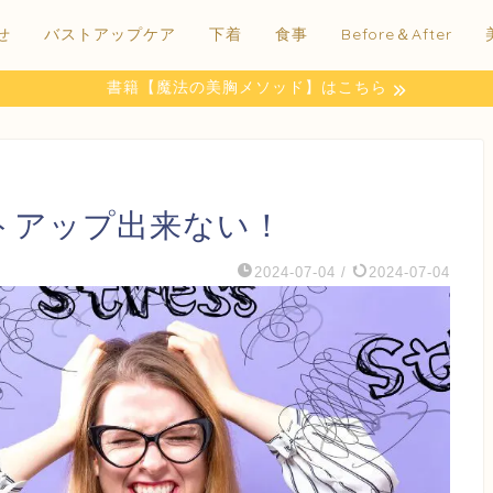
せ
バストアップケア
下着
食事
Before＆After
書籍【魔法の美胸メソッド】はこちら
トアップ出来ない！
2024-07-04
/
2024-07-04