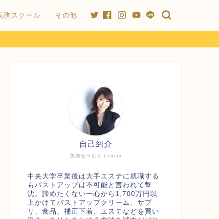
美胸スクール
その他
自己紹介
美胸セラピストcocia
中央大学卒業後は大手エステに就職する
もバストアップは不可能と言われて撃
沈。諦めたくない一心から1,700万円以
上かけてバストアップクリーム、サプ
リ、食品、補正下着、エステなどを買い