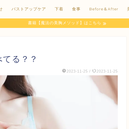
せ
バストアップケア
下着
食事
Before＆After
書籍【魔法の美胸メソッド】はこちら
べてる？？
2023-11-25
/
2023-11-25