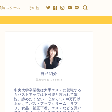
美胸スクール
その他
自己紹介
美胸セラピストcocia
中央大学卒業後は大手エステに就職する
もバストアップは不可能と言われて撃
沈。諦めたくない一心から1,700万円以
上かけてバストアップクリーム、サプ
リ、食品、補正下着、エステなどを買い