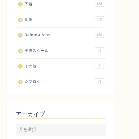
下着
183
食事
330
Before＆After
180
美胸スクール
51
その他
8
☆ブログ
39
アーカイブ