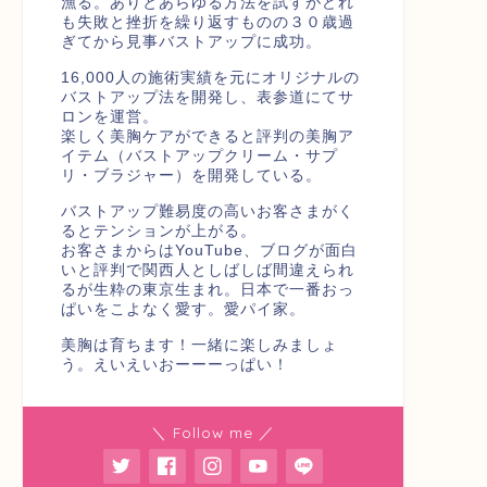
漁る。ありとあらゆる方法を試すがどれ
も失敗と挫折を繰り返すものの３０歳過
ぎてから見事バストアップに成功。
16,000人の施術実績を元にオリジナルの
バストアップ法を開発し、表参道にてサ
ロンを運営。
楽しく美胸ケアができると評判の美胸ア
イテム（バストアップクリーム・サプ
リ・ブラジャー）を開発している。
バストアップ難易度の高いお客さまがく
るとテンションが上がる。
お客さまからはYouTube、ブログが面白
いと評判で関西人としばしば間違えられ
るが生粋の東京生まれ。日本で一番おっ
ぱいをこよなく愛す。愛パイ家。
美胸は育ちます！一緒に楽しみましょ
う。えいえいおーーーっぱい！
＼ Follow me ／