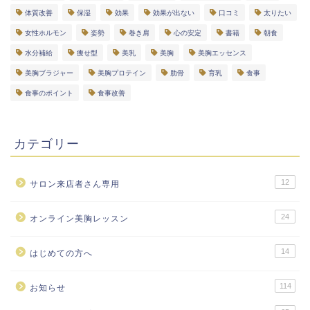
体質改善
保湿
効果
効果が出ない
口コミ
太りたい
女性ホルモン
姿勢
巻き肩
心の安定
書籍
朝食
水分補給
痩せ型
美乳
美胸
美胸エッセンス
美胸ブラジャー
美胸プロテイン
肋骨
育乳
食事
食事のポイント
食事改善
カテゴリー
12
サロン来店者さん専用
24
オンライン美胸レッスン
14
はじめての方へ
114
お知らせ