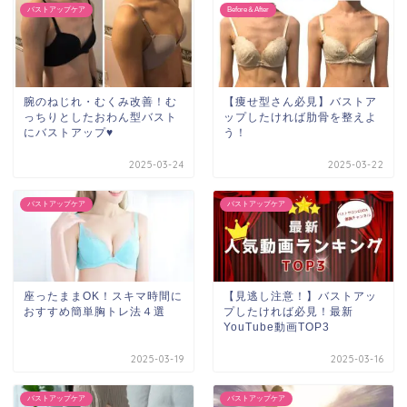
バストアップケア
Before＆After
腕のねじれ・むくみ改善！む
【痩せ型さん必見】バストア
っちりとしたおわん型バスト
ップしたければ肋骨を整えよ
にバストアップ♥
う！
2025-03-24
2025-03-22
バストアップケア
バストアップケア
座ったままOK！スキマ時間に
【見逃し注意！】バストアッ
おすすめ簡単胸トレ法４選
プしたければ必見！最新
YouTube動画TOP3
2025-03-19
2025-03-16
バストアップケア
バストアップケア