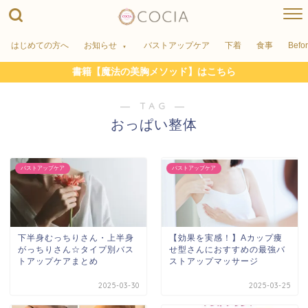
はじめての方へ
お知らせ
バストアップケア
下着
食事
Befo
書籍【魔法の美胸メソッド】はこちら
― TAG ―
おっぱい整体
バストアップケア
バストアップケア
下半身むっちりさん・上半身
【効果を実感！】Aカップ痩
がっちりさん☆タイプ別バス
せ型さんにおすすめの最強バ
トアップケアまとめ
ストアップマッサージ
2025-03-30
2025-03-25