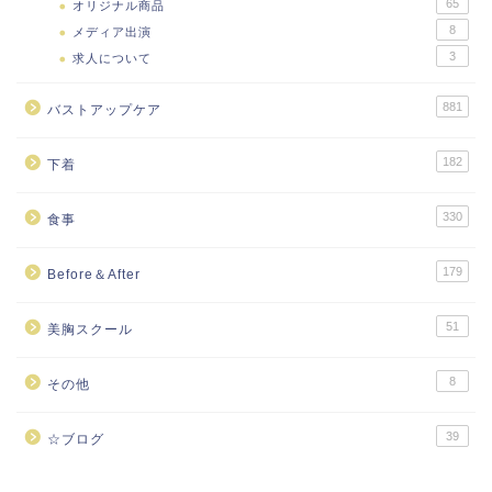
65
オリジナル商品
8
メディア出演
3
求人について
881
バストアップケア
182
下着
330
食事
179
Before＆After
51
美胸スクール
8
その他
39
☆ブログ