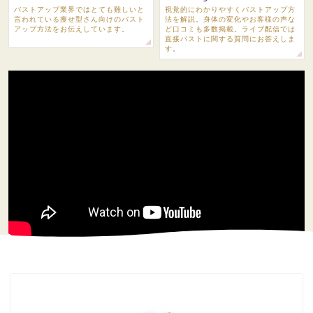
バストアップ業界ではとても難しいと
視覚的にわかりやすくバストアップ方
言われている痩せ型さん向けのバスト
法を解説。身体の変化やお客様の声な
アップ方法をお伝えしています。
ど口コミも多数掲載。ライブ配信では
直接バストに関する質問にお答えしま
す。