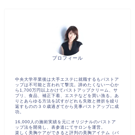
プロフィール
美胸セラピストcocia
中央大学卒業後は大手エステに就職するもバストア
ップは不可能と言われて撃沈。諦めたくない一心か
ら1,700万円以上かけてバストアップクリーム、サ
プリ、食品、補正下着、エステなどを買い漁る。あ
りとあらゆる方法を試すがどれも失敗と挫折を繰り
返すものの３０歳過ぎてから見事バストアップに成
功。
16,000人の施術実績を元にオリジナルのバストア
メルマガ
ＬＩＮＥ
ップ法を開発し、表参道にてサロンを運営。
楽しく美胸ケアができると評判の美胸アイテム（バ