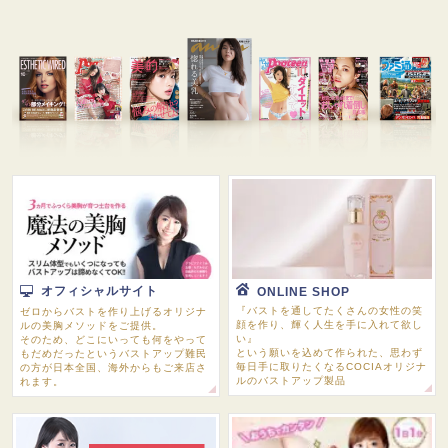
オフィシャルサイト
ONLINE SHOP
『バストを通してたくさんの女性の笑
ゼロからバストを作り上げるオリジナ
顔を作り、輝く人生を手に入れて欲し
ルの美胸メソッドをご提供。
い』
そのため、どこにいっても何をやって
という願いを込めて作られた、思わず
もだめだったというバストアップ難民
毎日手に取りたくなるCOCIAオリジナ
の方が日本全国、海外からもご来店さ
ルのバストアップ製品
れます。