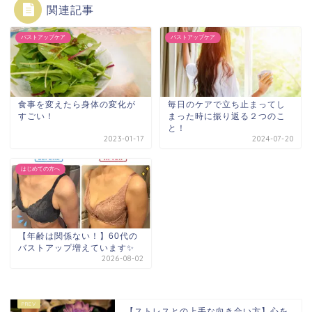
関連記事
バストアップケア
バストアップケア
食事を変えたら身体の変化が
毎日のケアで立ち止まってし
すごい！
まった時に振り返る２つのこ
と！
2023-01-17
2024-07-20
はじめての方へ
【年齢は関係ない！】60代の
バストアップ増えています✨
2026-08-02
【ストレスとの上手な向き合い方】心を