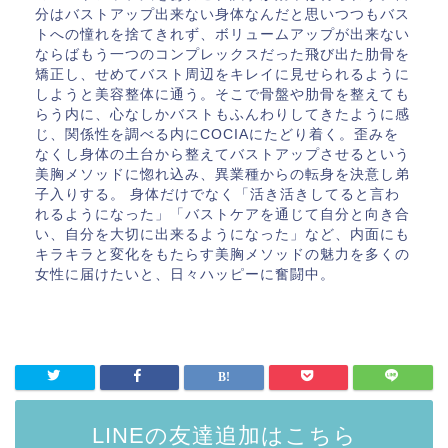
分はバストアップ出来ない身体なんだと思いつつもバス
トへの憧れを捨てきれず、ボリュームアップが出来ない
ならばもう一つのコンプレックスだった飛び出た肋骨を
矯正し、せめてバスト周辺をキレイに見せられるように
しようと美容整体に通う。そこで骨盤や肋骨を整えても
らう内に、心なしかバストもふんわりしてきたように感
じ、関係性を調べる内にCOCIAにたどり着く。歪みを
なくし身体の土台から整えてバストアップさせるという
美胸メソッドに惚れ込み、異業種からの転身を決意し弟
子入りする。 身体だけでなく「活き活きしてると言わ
れるようになった」「バストケアを通じて自分と向き合
い、自分を大切に出来るようになった」など、内面にも
キラキラと変化をもたらす美胸メソッドの魅力を多くの
女性に届けたいと、日々ハッピーに奮闘中。
LINEの友達追加はこちら