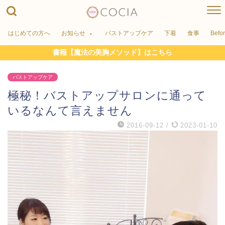
はじめての方へ
お知らせ
バストアップケア
下着
食事
Befo
書籍【魔法の美胸メソッド】はこちら
バストアップケア
極秘！バストアップサロンに通って
いるなんて言えません
2016-09-12
/
2023-01-10