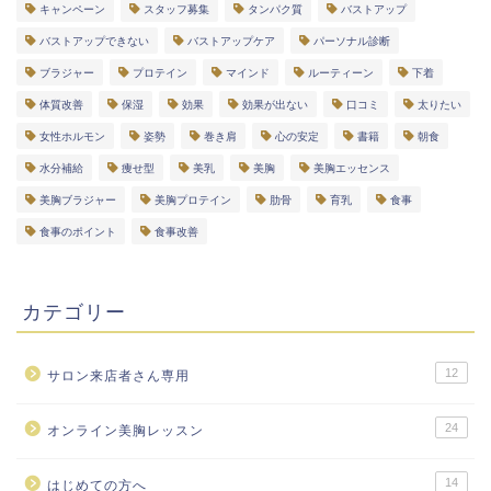
キャンペーン
スタッフ募集
タンパク質
バストアップ
バストアップできない
バストアップケア
パーソナル診断
ブラジャー
プロテイン
マインド
ルーティーン
下着
体質改善
保湿
効果
効果が出ない
口コミ
太りたい
女性ホルモン
姿勢
巻き肩
心の安定
書籍
朝食
水分補給
痩せ型
美乳
美胸
美胸エッセンス
美胸ブラジャー
美胸プロテイン
肋骨
育乳
食事
食事のポイント
食事改善
カテゴリー
12
サロン来店者さん専用
24
オンライン美胸レッスン
メルマガ
ＬＩＮＥ
14
はじめての方へ