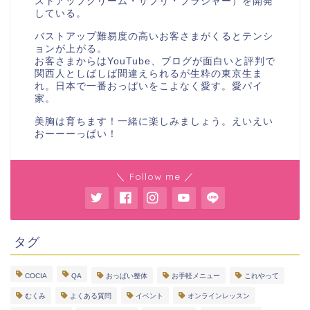
ストアップクリーム・サプリ・ブラジャー）を開発
している。
バストアップ難易度の高いお客さまがくるとテンシ
ョンが上がる。
お客さまからはYouTube、ブログが面白いと評判で
関西人としばしば間違えられるが生粋の東京生ま
れ。日本で一番おっぱいをこよなく愛す。愛パイ
家。
美胸は育ちます！一緒に楽しみましょう。えいえい
おーーーっぱい！
＼ Follow me ／
タグ
COCIA
QA
おっぱい整体
お手軽メニュー
これやって
むくみ
よくある質問
イベント
オンラインレッスン