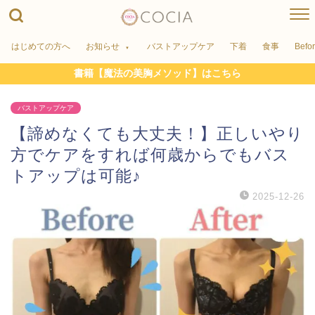
はじめての方へ
お知らせ
バストアップケア
下着
食事
Befo
書籍【魔法の美胸メソッド】はこちら
バストアップケア
【諦めなくても大丈夫！】正しいやり
方でケアをすれば何歳からでもバス
トアップは可能♪
2025-12-26