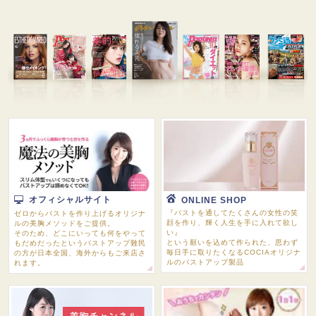
オフィシャルサイト
ONLINE SHOP
『バストを通してたくさんの女性の笑
ゼロからバストを作り上げるオリジナ
顔を作り、輝く人生を手に入れて欲し
ルの美胸メソッドをご提供。
い』
そのため、どこにいっても何をやって
という願いを込めて作られた、思わず
もだめだったというバストアップ難民
毎日手に取りたくなるCOCIAオリジナ
の方が日本全国、海外からもご来店さ
ルのバストアップ製品
れます。