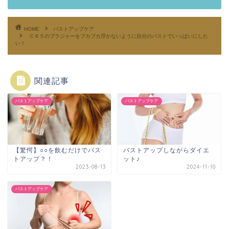
HOME
バストアップケア
Ｃ６５のブラジャーをプカプカ浮かないように自分のバストでいっぱいにした
い！
関連記事
バストアップケア
バストアップケア
【驚愕】○○を飲むだけでバス
バストアップしながらダイエ
トアップ？！
ット♪
2023-08-13
2024-11-10
バストアップケア