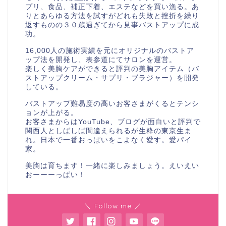
プリ、食品、補正下着、エステなどを買い漁る。あ
りとあらゆる方法を試すがどれも失敗と挫折を繰り
返すものの３０歳過ぎてから見事バストアップに成
功。
16,000人の施術実績を元にオリジナルのバストア
ップ法を開発し、表参道にてサロンを運営。
楽しく美胸ケアができると評判の美胸アイテム（バ
ストアップクリーム・サプリ・ブラジャー）を開発
している。
バストアップ難易度の高いお客さまがくるとテンシ
ョンが上がる。
お客さまからはYouTube、ブログが面白いと評判で
関西人としばしば間違えられるが生粋の東京生ま
れ。日本で一番おっぱいをこよなく愛す。愛パイ
家。
美胸は育ちます！一緒に楽しみましょう。えいえい
おーーーっぱい！
＼ Follow me ／