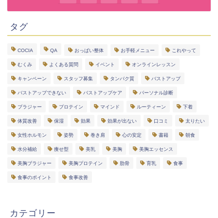
タグ
COCIA
QA
おっぱい整体
お手軽メニュー
これやって
むくみ
よくある質問
イベント
オンラインレッスン
キャンペーン
スタッフ募集
タンパク質
バストアップ
バストアップできない
バストアップケア
パーソナル診断
ブラジャー
プロテイン
マインド
ルーティーン
下着
体質改善
保湿
効果
効果が出ない
口コミ
太りたい
女性ホルモン
姿勢
巻き肩
心の安定
書籍
朝食
水分補給
痩せ型
美乳
美胸
美胸エッセンス
美胸ブラジャー
美胸プロテイン
肋骨
育乳
食事
食事のポイント
食事改善
カテゴリー