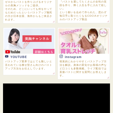
『バストを通してたくさんの女性の笑
ゼロからバストを作り上げるオリジナ
顔を作り、輝く人生を手に入れて欲し
ルの美胸メソッドをご提供。
い』
そのため、どこにいっても何をやって
という願いを込めて作られた、思わず
もだめだったというバストアップ難民
毎日手に取りたくなるCOCIAオリジナ
の方が日本全国、海外からもご来店さ
ルのバストアップ製品
れます。
YOUTUBE
instagram
バストアップ業界ではとても難しいと
視覚的にわかりやすくバストアップ方
言われている痩せ型さん向けのバスト
法を解説。身体の変化やお客様の声な
アップ方法をお伝えしています。
ど口コミも多数掲載。ライブ配信では
直接バストに関する質問にお答えしま
す。