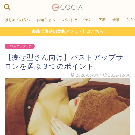
はじめての方へ
お知らせ
バストアップケア
下着
食事
Befo
書籍【魔法の美胸メソッド】はこちら
バストアップケア
【痩せ型さん向け】バストアップサ
ロンを選ぶ３つのポイント
2020-03-04
/
2022-12-06