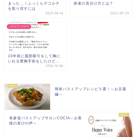
まった…！ふっくらデコルテ
術者の見分け方とは？
を取り戻すには
2025-04-16
2022-05-29
バストアップケア
10年前に脂肪吸引をして胸に
いれる豊胸手術をしたけど…
2016-10-06
簡単バストアップレシピ５選！～お豆腐
編～
表参道バストアップサロンCOCIA～お客
様の喜びの声～