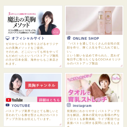
オフィシャルサイト
ONLINE SHOP
『バストを通してたくさんの女性の笑
ゼロからバストを作り上げるオリジナ
顔を作り、輝く人生を手に入れて欲し
ルの美胸メソッドをご提供。
い』
そのため、どこにいっても何をやって
という願いを込めて作られた、思わず
もだめだったというバストアップ難民
毎日手に取りたくなるCOCIAオリジナ
の方が日本全国、海外からもご来店さ
ルのバストアップ製品
れます。
YOUTUBE
instagram
バストアップ業界ではとても難しいと
視覚的にわかりやすくバストアップ方
言われている痩せ型さん向けのバスト
法を解説。身体の変化やお客様の声な
メルマガ
ＬＩＮＥ
アップ方法をお伝えしています。
ど口コミも多数掲載。ライブ配信では
直接バストに関する質問にお答えしま
す。