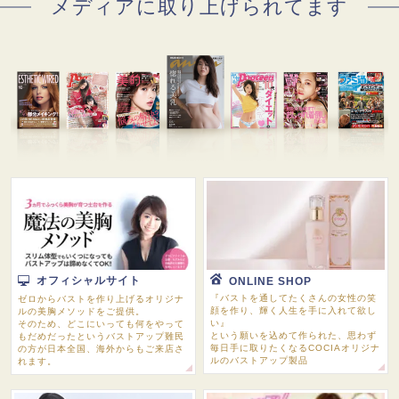
メディアに取り上げられてます
オフィシャルサイト
ONLINE SHOP
『バストを通してたくさんの女性の笑
ゼロからバストを作り上げるオリジナ
顔を作り、輝く人生を手に入れて欲し
ルの美胸メソッドをご提供。
い』
そのため、どこにいっても何をやって
という願いを込めて作られた、思わず
もだめだったというバストアップ難民
毎日手に取りたくなるCOCIAオリジナ
の方が日本全国、海外からもご来店さ
ルのバストアップ製品
れます。