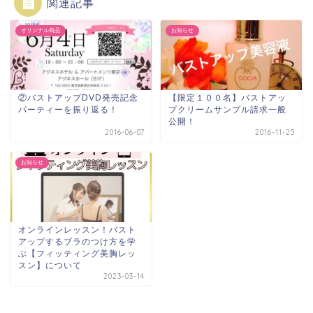
関連記事
オリジナル商品
お知らせ
②バストアップDVD発売記念
【限定１００名】バストアッ
パーティーを振り返る！
プクリームサンプル請求一般
公開！
2016-06-07
2016-11-25
お知らせ
オンラインレッスン！バスト
アップするブラのつけ方を学
ぶ【フィッティング美胸レッ
スン】について
2023-03-14