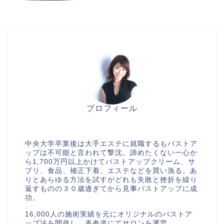
プロフィール
美胸セラピストcocia
中央大学卒業後は大手エステに就職するもバストア
ップは不可能と言われて撃沈。諦めたくない一心か
ら1,700万円以上かけてバストアップクリーム、サ
プリ、食品、補正下着、エステなどを買い漁る。あ
りとあらゆる方法を試すがどれも失敗と挫折を繰り
返すものの３０歳過ぎてから見事バストアップに成
功。
16,000人の施術実績を元にオリジナルのバストア
ップ法を開発し、表参道にてサロンを運営。