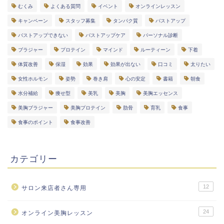
むくみ
よくある質問
イベント
オンラインレッスン
キャンペーン
スタッフ募集
タンパク質
バストアップ
バストアップできない
バストアップケア
パーソナル診断
ブラジャー
プロテイン
マインド
ルーティーン
下着
体質改善
保湿
効果
効果が出ない
口コミ
太りたい
女性ホルモン
姿勢
巻き肩
心の安定
書籍
朝食
水分補給
痩せ型
美乳
美胸
美胸エッセンス
美胸ブラジャー
美胸プロテイン
肋骨
育乳
食事
食事のポイント
食事改善
カテゴリー
12
サロン来店者さん専用
24
オンライン美胸レッスン