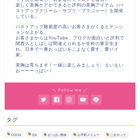
楽しく美胸ケアができると評判の美胸アイテム（バ
ストアップクリーム・サプリ・ブラジャー）を開発
している。
バストアップ難易度の高いお客さまがくるとテンシ
ョンが上がる。
お客さまからはYouTube、ブログが面白いと評判で
関西人としばしば間違えられるが生粋の東京生ま
れ。日本で一番おっぱいをこよなく愛す。愛パイ
家。
美胸は育ちます！一緒に楽しみましょう。えいえい
おーーーっぱい！
＼ Follow me ／
タグ
COCIA
QA
おっぱい整体
お手軽メニュー
これやって