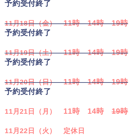
予約受付終了
11時 14時 19時
11月18日（金）
予約受付終了
11時 14時 19時
11月19日（土）
予約受付終了
11時 14時 19時
11月20日（日）
予約受付終了
11時 14時
19時
11月21日（月）
11月22日（火） 定休日