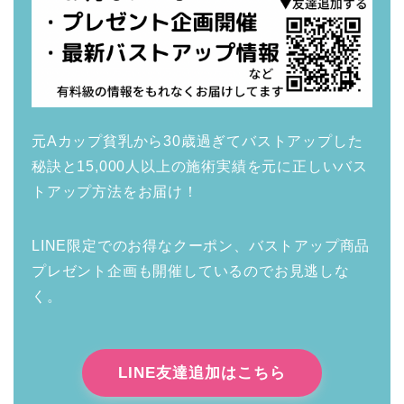
元Aカップ貧乳から30歳過ぎてバストアップした
秘訣と15,000人以上の施術実績を元に正しいバス
トアップ方法をお届け！
LINE限定でのお得なクーポン、バストアップ商品
プレゼント企画も開催しているのでお見逃しな
く。
LINE友達追加はこちら