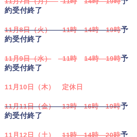
予
11月7日（月）
11時
14時 19時
約受付終了
予
11月8日（火） 11時 14時 19時
約受付終了
予
11月9日（水）
11時
14時 19時
約受付終了
11月10日（木） 定休日
予
11月11日（金） 13時 16時 19時
約受付終了
予
11月12日（土）
11時 14時 20時