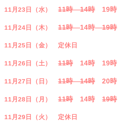
11時 14時
19時
11月23日（水）
11時
14時
19時
11月24日（木）
11月25日（金） 定休日
11時
14時 19時
11月26日（土）
11時 14時
20時
11月27日（日）
11時
14時
19時
11月28日（月）
11月29日（火） 定休日