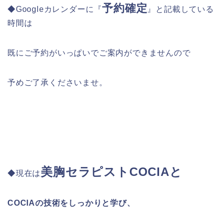
予約確定
◆Googleカレンダーに『
』と記載している
時間は
既にご予約がいっぱいでご案内ができませんので
予めご了承くださいませ。
美胸セラピストCOCIAと
◆現在は
COCIAの技術をしっかりと学び、