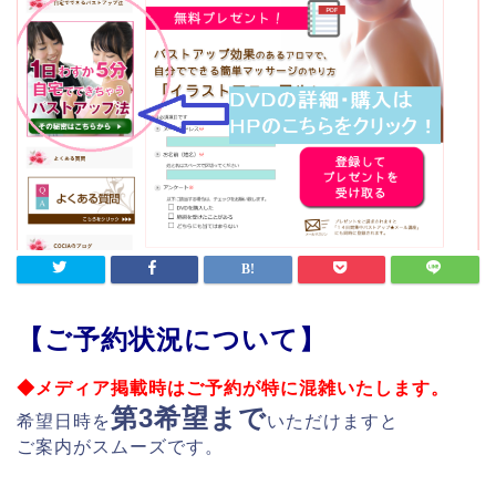
【ご予約状況について】
◆メディア掲載時はご予約が特に混雑いたします。
第3希望まで
希望日時を
いただけますと
ご案内がスムーズです。