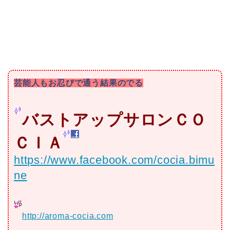
芸能人もお忍びで通う結果のでる
バストアップサロンＣＯ
ＣＩＡ
https://www.facebook.com/cocia.bimu
ne
http://aroma-cocia.com