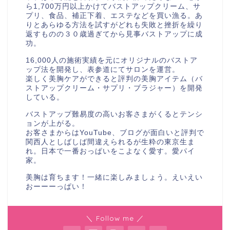
ら1,700万円以上かけてバストアップクリーム、サ
プリ、食品、補正下着、エステなどを買い漁る。あ
りとあらゆる方法を試すがどれも失敗と挫折を繰り
返すものの３０歳過ぎてから見事バストアップに成
功。
16,000人の施術実績を元にオリジナルのバストア
ップ法を開発し、表参道にてサロンを運営。
楽しく美胸ケアができると評判の美胸アイテム（バ
ストアップクリーム・サプリ・ブラジャー）を開発
している。
バストアップ難易度の高いお客さまがくるとテンシ
ョンが上がる。
お客さまからはYouTube、ブログが面白いと評判で
関西人としばしば間違えられるが生粋の東京生ま
れ。日本で一番おっぱいをこよなく愛す。愛パイ
家。
美胸は育ちます！一緒に楽しみましょう。えいえい
おーーーっぱい！
＼ Follow me ／