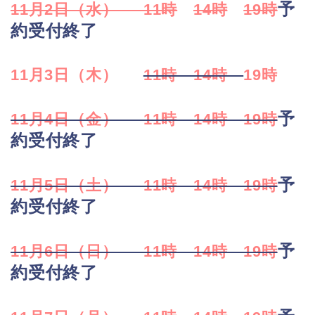
予
11月2日（水） 11時
14時
19時
約受付終了
11月3日（木）
11時 14時
19時
予
11月4日（金） 11時 14時 19時
約受付終了
予
11月5日（土） 11時 14時 19時
約受付終了
予
11月6日（日） 11時 14時 19時
約受付終了