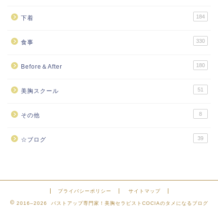
184
下着
330
食事
180
Before＆After
51
美胸スクール
8
その他
39
☆ブログ
プライバシーポリシー
サイトマップ
2016–2026 バストアップ専門家！美胸セラピストCOCIAのタメになるブログ