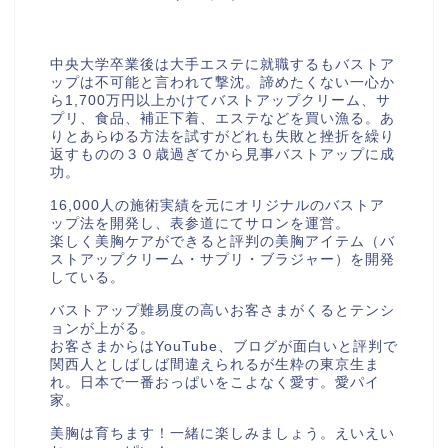
美胸セラピストcocia
中央大学卒業後は大手エステに就職するもバストア
ップは不可能と言われて撃沈。諦めたくない一心か
ら1,700万円以上かけてバストアップクリーム、サ
プリ、食品、補正下着、エステなどを買い漁る。あ
りとあらゆる方法を試すがどれも失敗と挫折を繰り
返すものの３０歳過ぎてから見事バストアップに成
功。
16,000人の施術実績を元にオリジナルのバストア
ップ法を開発し、表参道にてサロンを運営。
楽しく美胸ケアができると評判の美胸アイテム（バ
ストアップクリーム・サプリ・ブラジャー）を開発
している。
バストアップ難易度の高いお客さまがくるとテンシ
ョンが上がる。
お客さまからはYouTube、ブログが面白いと評判で
関西人としばしば間違えられるが生粋の東京生ま
れ。日本で一番おっぱいをこよなく愛す。愛パイ
家。
美胸は育ちます！一緒に楽しみましょう。えいえい