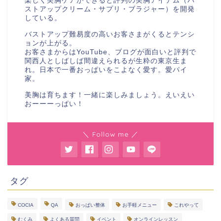
楽しく美胸ケアができると評判の美胸アイテム（バ
ストアップクリーム・サプリ・ブラジャー）を開発
している。
バストアップ難易度の高いお客さまがくるとテンシ
ョンが上がる。
お客さまからはYouTube、ブログが面白いと評判で
関西人としばしば間違えられるが生粋の東京生ま
れ。日本で一番おっぱいをこよなく愛す。愛パイ
家。
美胸は育ちます！一緒に楽しみましょう。えいえい
おーーーっぱい！
＼ Follow me ／
タグ
COCIA
QA
おっぱい整体
お手軽メニュー
これやって
むくみ
よくある質問
イベント
オンラインレッスン