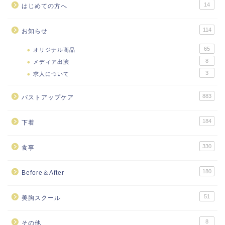
14
はじめての方へ
114
お知らせ
65
オリジナル商品
8
メディア出演
3
求人について
883
バストアップケア
184
下着
330
食事
180
Before＆After
51
美胸スクール
8
その他