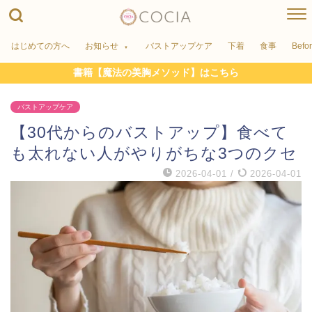
はじめての方へ
お知らせ
バストアップケア
下着
食事
Befo
書籍【魔法の美胸メソッド】はこちら
バストアップケア
【30代からのバストアップ】食べて
も太れない人がやりがちな3つのクセ
2026-04-01
/
2026-04-01