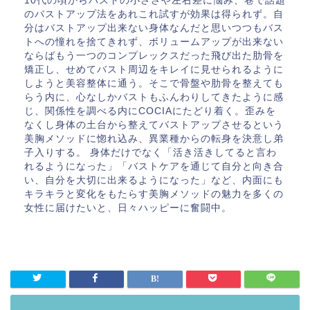
10代の頃からバストの小ささや左右差に悩み、巷で話題
のバストアップ法をあれこれ試すが効果は得られず。自
分はバストアップ出来ない身体なんだと思いつつもバス
トへの憧れを捨てきれず、ボリュームアップが出来ない
ならばもう一つのコンプレックスだった飛び出た肋骨を
矯正し、せめてバスト周辺をキレイに見せられるように
しようと美容整体に通う。そこで骨盤や肋骨を整えても
らう内に、心なしかバストもふんわりしてきたように感
じ、関係性を調べる内にCOCIAにたどり着く。歪みを
なくし身体の土台から整えてバストアップさせるという
美胸メソッドに惚れ込み、異業種からの転身を決意し弟
子入りする。 身体だけでなく「活き活きしてると言わ
れるようになった」「バストケアを通じて自分と向き合
い、自分を大切に出来るようになった」など、内面にも
キラキラと変化をもたらす美胸メソッドの魅力を多くの
女性に届けたいと、日々ハッピーに奮闘中。