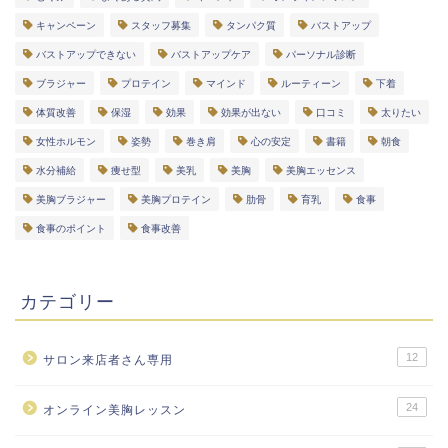
キャンペーン
スタッフ募集
タンパク質
バストアップ
バストアップできない
バストアップケア
パーソナル診断
ブラジャー
プロテイン
マインド
ルーティーン
下着
体質改善
保湿
効果
効果が出ない
口コミ
太りたい
女性ホルモン
姿勢
巻き肩
心の安定
書籍
朝食
水分補給
痩せ型
美乳
美胸
美胸エッセンス
美胸ブラジャー
美胸プロテイン
肋骨
育乳
食事
食事のポイント
食事改善
カテゴリー
12
サロン来店者さん専用
24
オンライン美胸レッスン