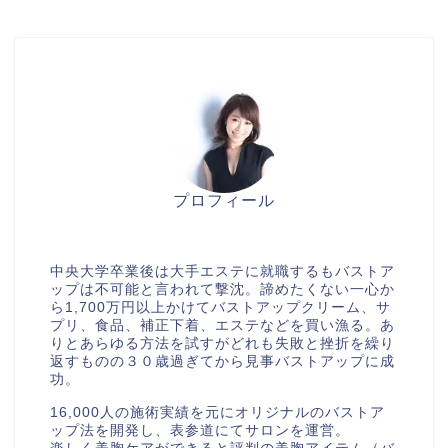
プロフィール
美胸セラピストcocia
中央大学卒業後は大手エステに就職するもバストア
ップは不可能と言われて撃沈。諦めたくない一心か
ら1,700万円以上かけてバストアップクリーム、サ
プリ、食品、補正下着、エステなどを買い漁る。あ
りとあらゆる方法を試すがどれも失敗と挫折を繰り
返すものの３０歳過ぎてから見事バストアップに成
功。
16,000人の施術実績を元にオリジナルのバストア
ップ法を開発し、表参道にてサロンを運営。