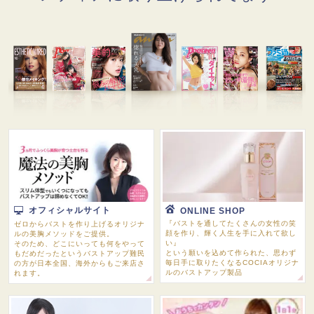
オフィシャルサイト
ONLINE SHOP
『バストを通してたくさんの女性の笑
ゼロからバストを作り上げるオリジナ
顔を作り、輝く人生を手に入れて欲し
ルの美胸メソッドをご提供。
い』
そのため、どこにいっても何をやって
という願いを込めて作られた、思わず
もだめだったというバストアップ難民
毎日手に取りたくなるCOCIAオリジナ
の方が日本全国、海外からもご来店さ
ルのバストアップ製品
れます。