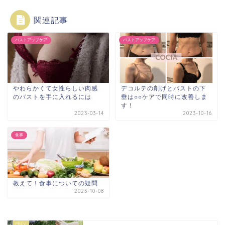
関連記事
バストアップケア
バストアップケア
やわらかくて女性らしい肉感
デコルテの削げとバストの下
のバストを手に入れるには
垂は○○ケアで同時に改善しま
す！
2023-03-14
2023-10-16
食事
教えて！食事についての疑問
2023-10-08