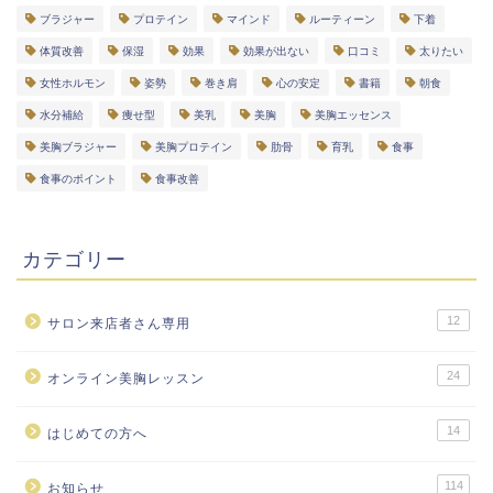
ブラジャー
プロテイン
マインド
ルーティーン
下着
体質改善
保湿
効果
効果が出ない
口コミ
太りたい
女性ホルモン
姿勢
巻き肩
心の安定
書籍
朝食
水分補給
痩せ型
美乳
美胸
美胸エッセンス
美胸ブラジャー
美胸プロテイン
肋骨
育乳
食事
食事のポイント
食事改善
カテゴリー
12
サロン来店者さん専用
24
オンライン美胸レッスン
14
はじめての方へ
114
お知らせ