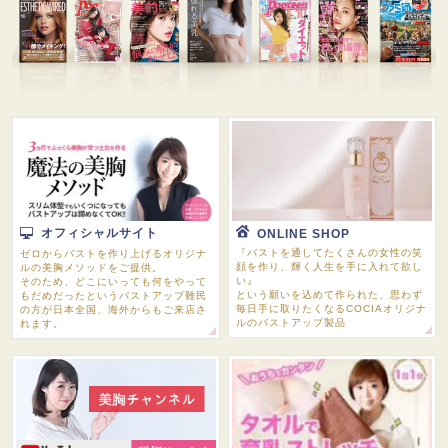
オフィシャルサイト
ONLINE SHOP
『バストを通してたくさんの女性の笑
ゼロからバストを作り上げるオリジナ
顔を作り、輝く人生を手に入れて欲し
ルの美胸メソッドをご提供。
い』
そのため、どこにいっても何をやって
という願いを込めて作られた、思わず
もだめだったというバストアップ難民
毎日手に取りたくなるCOCIAオリジナ
の方が日本全国、海外からもご来店さ
ルのバストアップ製品
れます。