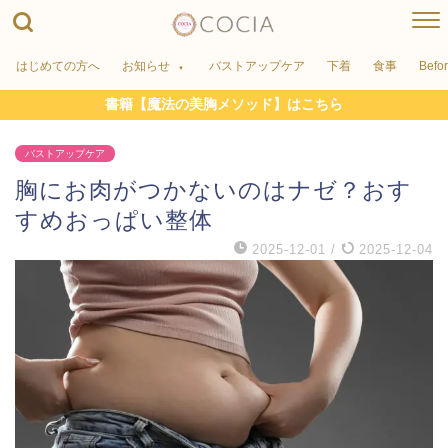
はじめての方へ
お知らせ
バストアップケア
下着
食事
Befo
書籍【魔法の美胸メソッド】はこちら
バストアップケア
胸にお肉がつかないのはナゼ？おす
すめおっぱい整体
2025-12-01
/
2025-12-04