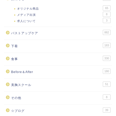
65
オリジナル商品
8
メディア出演
3
求人について
882
バストアップケア
183
下着
330
食事
180
Before＆After
51
美胸スクール
8
その他
39
☆ブログ