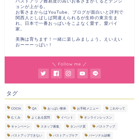
バストアップ難易度の高いお客さまがくるとテンシ
ョンが上がる。
お客さまからはYouTube、ブログが面白いと評判で
関西人としばしば間違えられるが生粋の東京生ま
れ。日本で一番おっぱいをこよなく愛す。愛パイ
家。
美胸は育ちます！一緒に楽しみましょう。えいえい
おーーーっぱい！
＼ Follow me ／
タグ
COCIA
QA
おっぱい整体
お手軽メニュー
これやって
むくみ
よくある質問
イベント
オンラインレッスン
キャンペーン
スタッフ募集
タンパク質
バストアップ
バストアップできない
バストアップケア
パーソナル診断