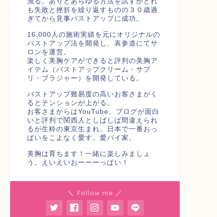
漁る。ありとあらゆる方法を試すがどれ
も失敗と挫折を繰り返すものの３０歳過
ぎてから見事バストアップに成功。
16,000人の施術実績を元にオリジナルの
バストアップ法を開発し、表参道にてサ
ロンを運営。
楽しく美胸ケアができると評判の美胸ア
イテム（バストアップクリーム・サプ
リ・ブラジャー）を開発している。
バストアップ難易度の高いお客さまがく
るとテンションが上がる。
お客さまからはYouTube、ブログが面白
いと評判で関西人としばしば間違えられ
るが生粋の東京生まれ。日本で一番おっ
ぱいをこよなく愛す。愛パイ家。
美胸は育ちます！一緒に楽しみましょ
う。えいえいおーーーっぱい！
＼ Follow me ／