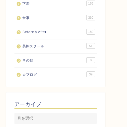
下着
183
食事
330
Before＆After
180
美胸スクール
51
その他
8
☆ブログ
39
アーカイブ