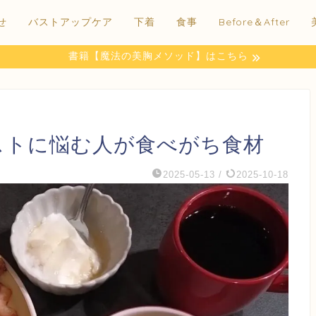
せ
バストアップケア
下着
食事
Before＆After
書籍【魔法の美胸メソッド】はこちら
ストに悩む人が食べがち食材
2025-05-13
/
2025-10-18