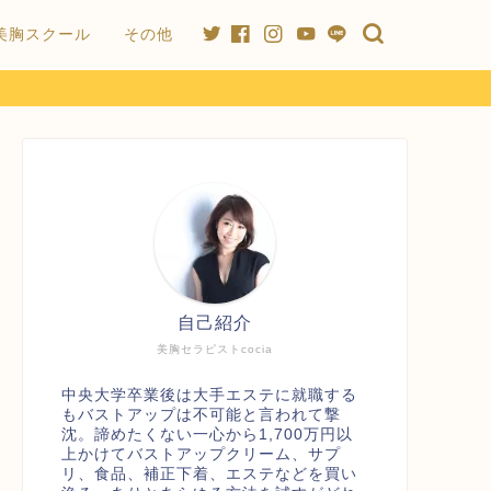
美胸スクール
その他
自己紹介
美胸セラピストcocia
中央大学卒業後は大手エステに就職する
もバストアップは不可能と言われて撃
沈。諦めたくない一心から1,700万円以
上かけてバストアップクリーム、サプ
リ、食品、補正下着、エステなどを買い