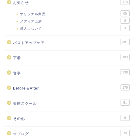
114
お知らせ
65
オリジナル商品
8
メディア出演
3
求人について
881
バストアップケア
183
下着
330
食事
179
Before＆After
51
美胸スクール
8
その他
39
☆ブログ