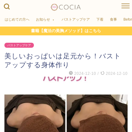
はじめての方へ
お知らせ
バストアップケア
下着
食事
Befo
書籍【魔法の美胸メソッド】はこちら
バストアップケア
美しいおっぱいは足元から！バスト
アップする身体作り
2024-12-10
/
2024-12-10