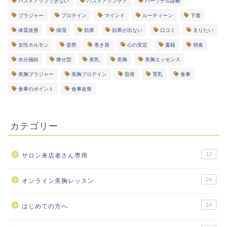
バストアップできない
バストアップケア
パーソナル診断
ブラジャー
プロテイン
マインド
ルーティーン
下着
体質改善
保湿
効果
効果が出ない
口コミ
太りたい
女性ホルモン
姿勢
巻き肩
心の安定
書籍
朝食
水分補給
痩せ型
美乳
美胸
美胸エッセンス
美胸ブラジャー
美胸プロテイン
肋骨
育乳
食事
食事のポイント
食事改善
カテゴリー
12
サロン来店者さん専用
24
オンライン美胸レッスン
14
はじめての方へ