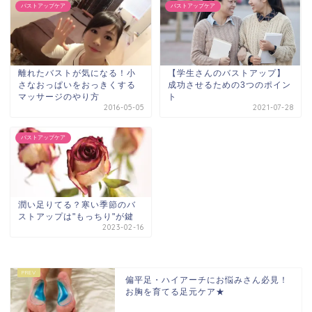
バストアップケア
バストアップケア
離れたバストが気になる！小
【学生さんのバストアップ】
さなおっぱいをおっきくする
成功させるための3つのポイン
マッサージのやり方
ト
2016-05-05
2021-07-28
バストアップケア
潤い足りてる？寒い季節のバ
ストアップは"もっちり"が鍵
2023-02-16
偏平足・ハイアーチにお悩みさん必見！
お胸を育てる足元ケア★