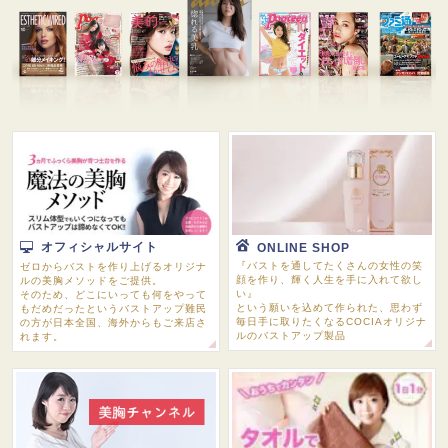
オフィシャルサイト
ONLINE SHOP
『バストを通してたくさんの女性の笑
ゼロからバストを作り上げるオリジナ
顔を作り、輝く人生を手に入れて欲し
ルの美胸メソッドをご提供。
い』
そのため、どこにいっても何をやって
という願いを込めて作られた、思わず
もだめだったというバストアップ難民
毎日手に取りたくなるCOCIAオリジナ
の方が日本全国、海外からもご来店さ
ルのバストアップ製品
れます。