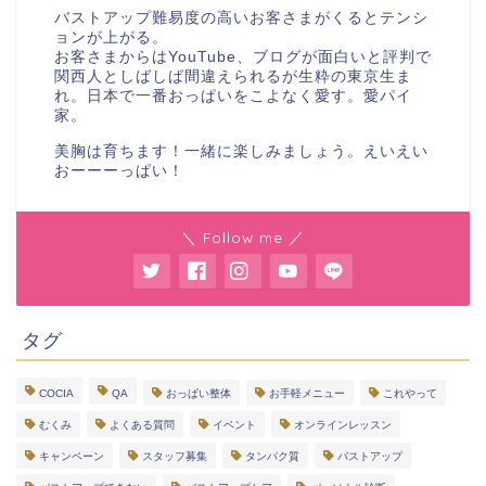
バストアップ難易度の高いお客さまがくるとテンシ
ョンが上がる。
お客さまからはYouTube、ブログが面白いと評判で
関西人としばしば間違えられるが生粋の東京生ま
れ。日本で一番おっぱいをこよなく愛す。愛パイ
家。
美胸は育ちます！一緒に楽しみましょう。えいえい
おーーーっぱい！
＼ Follow me ／
タグ
COCIA
QA
おっぱい整体
お手軽メニュー
これやって
むくみ
よくある質問
イベント
オンラインレッスン
キャンペーン
スタッフ募集
タンパク質
バストアップ