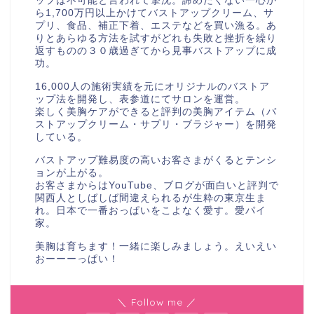
ップは不可能と言われて撃沈。諦めたくない一心か
ら1,700万円以上かけてバストアップクリーム、サ
プリ、食品、補正下着、エステなどを買い漁る。あ
りとあらゆる方法を試すがどれも失敗と挫折を繰り
返すものの３０歳過ぎてから見事バストアップに成
功。
16,000人の施術実績を元にオリジナルのバストア
ップ法を開発し、表参道にてサロンを運営。
楽しく美胸ケアができると評判の美胸アイテム（バ
ストアップクリーム・サプリ・ブラジャー）を開発
している。
バストアップ難易度の高いお客さまがくるとテンシ
ョンが上がる。
お客さまからはYouTube、ブログが面白いと評判で
関西人としばしば間違えられるが生粋の東京生ま
れ。日本で一番おっぱいをこよなく愛す。愛パイ
家。
美胸は育ちます！一緒に楽しみましょう。えいえい
おーーーっぱい！
メルマガ
ＬＩＮＥ
＼ Follow me ／