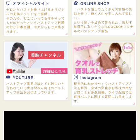
オフィシャルサイト
ONLINE SHOP
『バストを通してたくさんの女性の笑
ゼロからバストを作り上げるオリジナ
顔を作り、輝く人生を手に入れて欲し
ルの美胸メソッドをご提供。
い』
そのため、どこにいっても何をやって
という願いを込めて作られた、思わず
もだめだったというバストアップ難民
毎日手に取りたくなるCOCIAオリジナ
の方が日本全国、海外からもご来店さ
ルのバストアップ製品
れます。
YOUTUBE
instagram
バストアップ業界ではとても難しいと
視覚的にわかりやすくバストアップ方
言われている痩せ型さん向けのバスト
法を解説。身体の変化やお客様の声な
アップ方法をお伝えしています。
ど口コミも多数掲載。ライブ配信では
直接バストに関する質問にお答えしま
す。