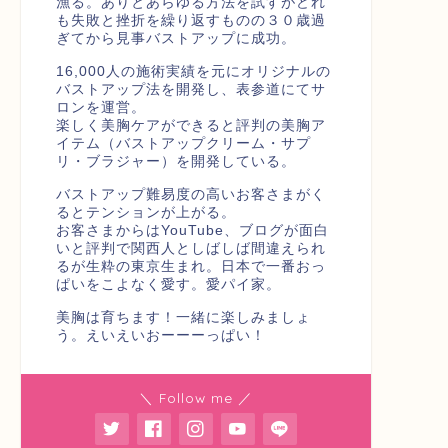
漁る。ありとあらゆる方法を試すがどれ
も失敗と挫折を繰り返すものの３０歳過
ぎてから見事バストアップに成功。
16,000人の施術実績を元にオリジナルの
バストアップ法を開発し、表参道にてサ
ロンを運営。
楽しく美胸ケアができると評判の美胸ア
イテム（バストアップクリーム・サプ
リ・ブラジャー）を開発している。
バストアップ難易度の高いお客さまがく
るとテンションが上がる。
お客さまからはYouTube、ブログが面白
いと評判で関西人としばしば間違えられ
るが生粋の東京生まれ。日本で一番おっ
ぱいをこよなく愛す。愛パイ家。
美胸は育ちます！一緒に楽しみましょ
う。えいえいおーーーっぱい！
＼ Follow me ／