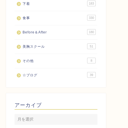
下着
183
食事
330
Before＆After
180
美胸スクール
51
その他
8
☆ブログ
39
アーカイブ