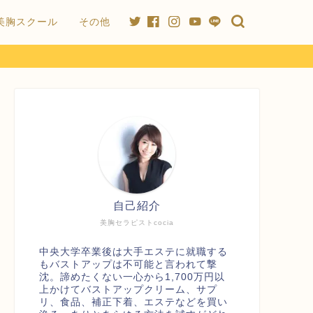
美胸スクール
その他
自己紹介
美胸セラピストcocia
中央大学卒業後は大手エステに就職する
もバストアップは不可能と言われて撃
沈。諦めたくない一心から1,700万円以
上かけてバストアップクリーム、サプ
リ、食品、補正下着、エステなどを買い