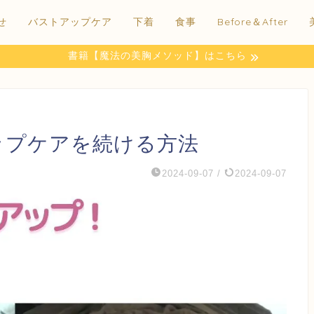
せ
バストアップケア
下着
食事
Before＆After
書籍【魔法の美胸メソッド】はこちら
ップケアを続ける方法
2024-09-07
/
2024-09-07