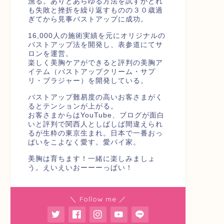
漁る。ありとあらゆる方法を試すがどれ
も失敗と挫折を繰り返すものの３０歳過
ぎてから見事バストアップに成功。
16,000人の施術実績を元にオリジナルの
バストアップ法を開発し、表参道にてサ
ロンを運営。
楽しく美胸ケアができると評判の美胸ア
イテム（バストアップクリーム・サプ
リ・ブラジャー）を開発している。
バストアップ難易度の高いお客さまがく
るとテンションが上がる。
お客さまからはYouTube、ブログが面白
いと評判で関西人としばしば間違えられ
るが生粋の東京生まれ。日本で一番おっ
ぱいをこよなく愛す。愛パイ家。
美胸は育ちます！一緒に楽しみましょ
う。えいえいおーーーっぱい！
＼ Follow me ／