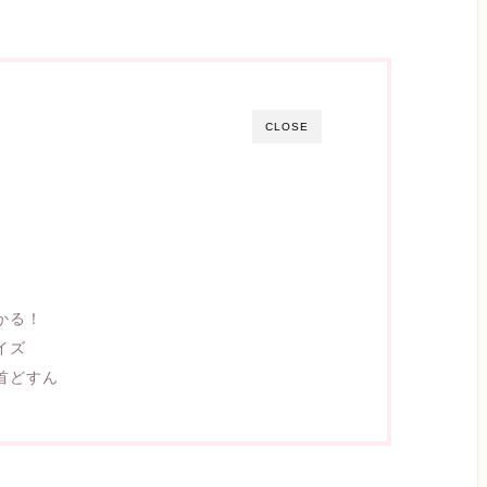
CLOSE
かる！
イズ
首どすん