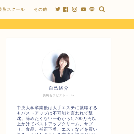
美胸スクール
その他
自己紹介
美胸セラピストcocia
中央大学卒業後は大手エステに就職する
もバストアップは不可能と言われて撃
沈。諦めたくない一心から1,700万円以
上かけてバストアップクリーム、サプ
リ、食品、補正下着、エステなどを買い