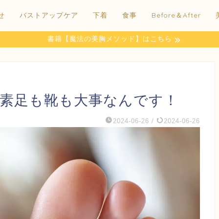
せ
バストアップケア
下着
食事
Before＆After
書籍【魔法の美胸メソッド】はこちら
！素足も靴も大事なんです！
2024-06-26
/
2024-06-26