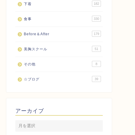
下着
182
食事
330
Before＆After
179
美胸スクール
51
その他
8
☆ブログ
39
アーカイブ