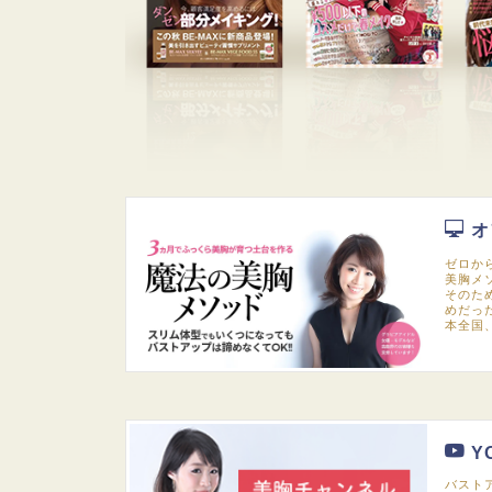
オ
ゼロか
美胸メ
そのた
めだっ
本全国
Y
バスト