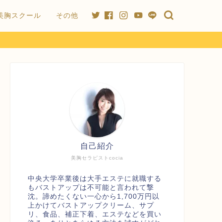
美胸スクール
その他
自己紹介
美胸セラピストcocia
中央大学卒業後は大手エステに就職する
もバストアップは不可能と言われて撃
沈。諦めたくない一心から1,700万円以
上かけてバストアップクリーム、サプ
リ、食品、補正下着、エステなどを買い