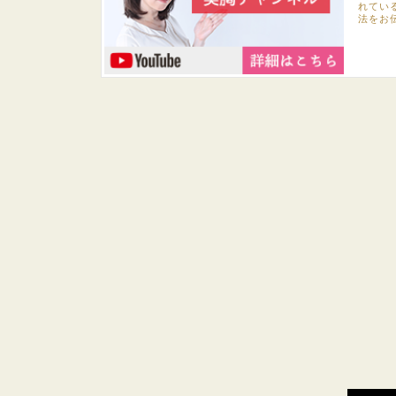
れてい
法をお