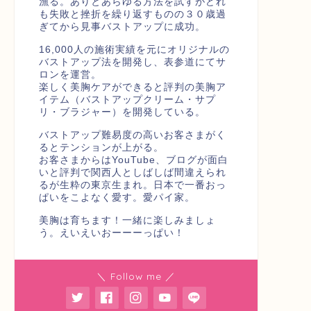
漁る。ありとあらゆる方法を試すがどれ
も失敗と挫折を繰り返すものの３０歳過
ぎてから見事バストアップに成功。
16,000人の施術実績を元にオリジナルの
バストアップ法を開発し、表参道にてサ
ロンを運営。
楽しく美胸ケアができると評判の美胸ア
イテム（バストアップクリーム・サプ
リ・ブラジャー）を開発している。
バストアップ難易度の高いお客さまがく
るとテンションが上がる。
お客さまからはYouTube、ブログが面白
いと評判で関西人としばしば間違えられ
るが生粋の東京生まれ。日本で一番おっ
ぱいをこよなく愛す。愛パイ家。
美胸は育ちます！一緒に楽しみましょ
う。えいえいおーーーっぱい！
＼ Follow me ／