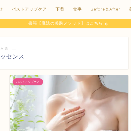
せ
バストアップケア
下着
食事
Before＆After
書籍【魔法の美胸メソッド】はこちら
TAG ―
ッセンス
バストアップケア