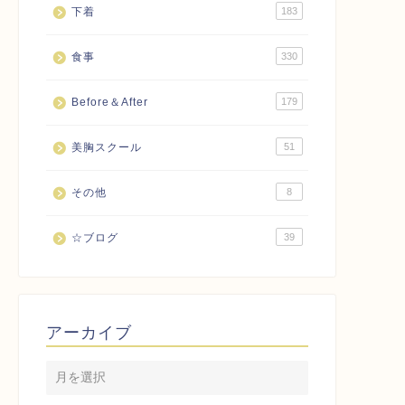
下着
183
食事
330
Before＆After
179
美胸スクール
51
その他
8
☆ブログ
39
アーカイブ