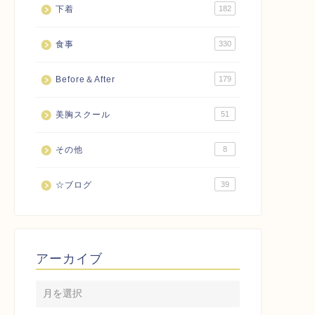
下着
182
食事
330
Before＆After
179
美胸スクール
51
その他
8
☆ブログ
39
アーカイブ