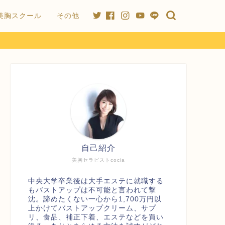
美胸スクール
その他
自己紹介
美胸セラピストcocia
中央大学卒業後は大手エステに就職する
もバストアップは不可能と言われて撃
沈。諦めたくない一心から1,700万円以
上かけてバストアップクリーム、サプ
リ、食品、補正下着、エステなどを買い