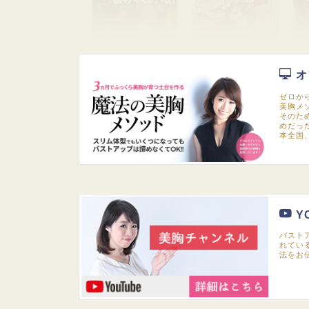
オ
ゼロか
美胸メ
そのた
めだっ
本全国
Y
バスト
れてい
法をお