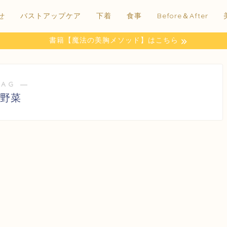
せ
バストアップケア
下着
食事
Before＆After
書籍【魔法の美胸メソッド】はこちら
TAG ―
野菜