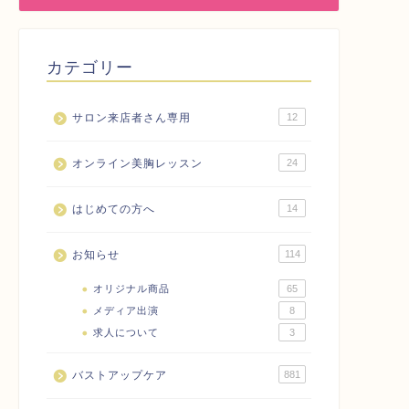
カテゴリー
サロン来店者さん専用
12
オンライン美胸レッスン
24
はじめての方へ
14
お知らせ
114
オリジナル商品
65
メディア出演
8
求人について
3
バストアップケア
881