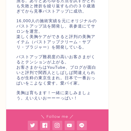
漁る。ありとあらゆる方法を試すがどれ
も失敗と挫折を繰り返すものの３０歳過
ぎてから見事バストアップに成功。
16,000人の施術実績を元にオリジナルの
バストアップ法を開発し、表参道にてサ
ロンを運営。
楽しく美胸ケアができると評判の美胸ア
イテム（バストアップクリーム・サプ
リ・ブラジャー）を開発している。
バストアップ難易度の高いお客さまがく
るとテンションが上がる。
お客さまからはYouTube、ブログが面白
いと評判で関西人としばしば間違えられ
るが生粋の東京生まれ。日本で一番おっ
ぱいをこよなく愛す。愛パイ家。
美胸は育ちます！一緒に楽しみましょ
う。えいえいおーーーっぱい！
＼ Follow me ／