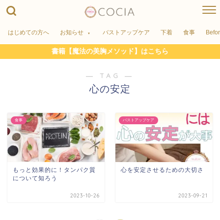
はじめての方へ
お知らせ
バストアップケア
下着
食事
Befo
書籍【魔法の美胸メソッド】はこちら
― TAG ―
心の安定
食事
バストアップケア
もっと効果的に！タンパク質
心を安定させるための大切さ
について知ろう
2023-10-26
2023-09-21