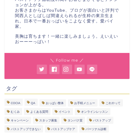
ョンが上がる。
お客さまからはYouTube、ブログが面白いと評判で
関西人としばしば間違えられるが生粋の東京生ま
れ。日本で一番おっぱいをこよなく愛す。愛パイ
家。
美胸は育ちます！一緒に楽しみましょう。えいえい
おーーーっぱい！
＼ Follow me ／
タグ
COCIA
QA
おっぱい整体
お手軽メニュー
これやって
むくみ
よくある質問
イベント
オンラインレッスン
キャンペーン
スタッフ募集
タンパク質
バストアップ
バストアップできない
バストアップケア
パーソナル診断