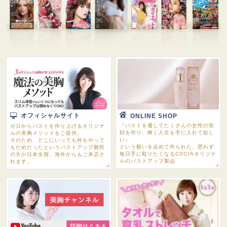
オフィシャルサイト
ONLINE SHOP
『バストを通してたくさんの女性の笑
ゼロからバストを作り上げるオリジナ
顔を作り、輝く人生を手に入れて欲し
ルの美胸メソッドをご提供。
い』
そのため、どこにいっても何をやって
という願いを込めて作られた、思わず
もだめだったというバストアップ難民
毎日手に取りたくなるCOCIAオリジナ
の方が日本全国、海外からもご来店さ
ルのバストアップ製品
れます。