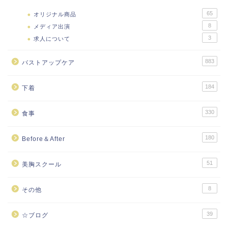
65
オリジナル商品
8
メディア出演
3
求人について
883
バストアップケア
184
下着
330
食事
180
Before＆After
51
美胸スクール
8
その他
39
☆ブログ