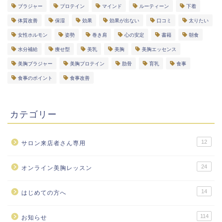
ブラジャー
プロテイン
マインド
ルーティーン
下着
体質改善
保湿
効果
効果が出ない
口コミ
太りたい
女性ホルモン
姿勢
巻き肩
心の安定
書籍
朝食
水分補給
痩せ型
美乳
美胸
美胸エッセンス
美胸ブラジャー
美胸プロテイン
肋骨
育乳
食事
食事のポイント
食事改善
カテゴリー
12
サロン来店者さん専用
24
オンライン美胸レッスン
14
はじめての方へ
114
お知らせ