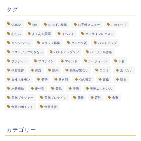
タグ
COCIA
QA
おっぱい整体
お手軽メニュー
これやって
むくみ
よくある質問
イベント
オンラインレッスン
キャンペーン
スタッフ募集
タンパク質
バストアップ
バストアップできない
バストアップケア
パーソナル診断
ブラジャー
プロテイン
マインド
ルーティーン
下着
体質改善
保湿
効果
効果が出ない
口コミ
太りたい
女性ホルモン
姿勢
巻き肩
心の安定
書籍
朝食
水分補給
痩せ型
美乳
美胸
美胸エッセンス
美胸ブラジャー
美胸プロテイン
肋骨
育乳
食事
食事のポイント
食事改善
カテゴリー