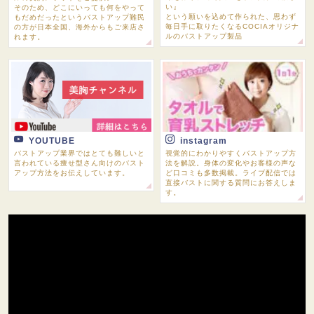
い』
そのため、どこにいっても何をやって
という願いを込めて作られた、思わず
もだめだったというバストアップ難民
毎日手に取りたくなるCOCIAオリジナ
の方が日本全国、海外からもご来店さ
ルのバストアップ製品
れます。
YOUTUBE
instagram
バストアップ業界ではとても難しいと
視覚的にわかりやすくバストアップ方
言われている痩せ型さん向けのバスト
法を解説。身体の変化やお客様の声な
アップ方法をお伝えしています。
ど口コミも多数掲載。ライブ配信では
直接バストに関する質問にお答えしま
す。