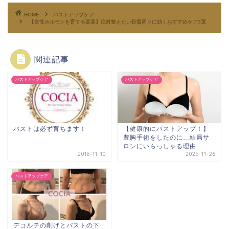
HOME
バストアップケア
【女性ホルモンを育てる要塞】絶対整えたい骨盤周りに効くおすすめケア3選
関連記事
バストアップケア
バストアップケア
バストは必ず育ちます！
【健康的にバストアップ！】
豊胸手術をしたのに…結局サ
ロンにいらっしゃる理由
2016-11-10
2025-11-26
バストアップケア
デコルテの削げとバストの下