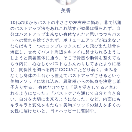
美香
10代の頃からバストの小ささや左右差に悩み、巷で話題
のバストアップ法をあれこれ試すが効果は得られず。自
分はバストアップ出来ない身体なんだと思いつつもバス
トへの憧れを捨てきれず、ボリュームアップが出来ない
ならばもう一つのコンプレックスだった飛び出た肋骨を
矯正し、せめてバスト周辺をキレイに見せられるように
しようと美容整体に通う。そこで骨盤や肋骨を整えても
らう内に、心なしかバストもふんわりしてきたように感
じ、関係性を調べる内にCOCIAにたどり着く。歪みを
なくし身体の土台から整えてバストアップさせるという
美胸メソッドに惚れ込み、異業種からの転身を決意し弟
子入りする。 身体だけでなく「活き活きしてると言わ
れるようになった」「バストケアを通じて自分と向き合
い、自分を大切に出来るようになった」など、内面にも
キラキラと変化をもたらす美胸メソッドの魅力を多くの
女性に届けたいと、日々ハッピーに奮闘中。