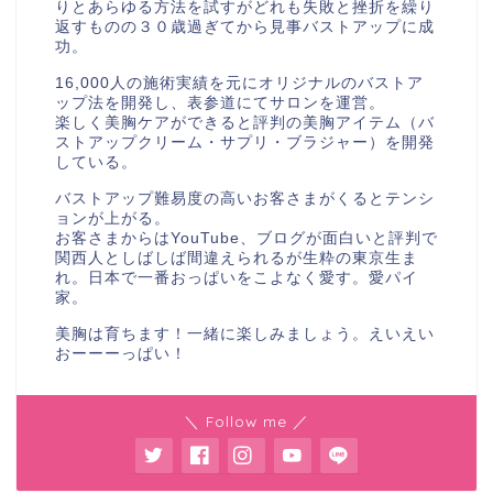
りとあらゆる方法を試すがどれも失敗と挫折を繰り
返すものの３０歳過ぎてから見事バストアップに成
功。
16,000人の施術実績を元にオリジナルのバストア
ップ法を開発し、表参道にてサロンを運営。
楽しく美胸ケアができると評判の美胸アイテム（バ
ストアップクリーム・サプリ・ブラジャー）を開発
している。
バストアップ難易度の高いお客さまがくるとテンシ
ョンが上がる。
お客さまからはYouTube、ブログが面白いと評判で
関西人としばしば間違えられるが生粋の東京生ま
れ。日本で一番おっぱいをこよなく愛す。愛パイ
家。
美胸は育ちます！一緒に楽しみましょう。えいえい
おーーーっぱい！
＼ Follow me ／