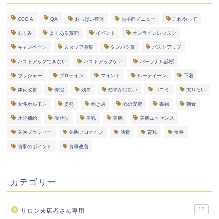
COCIA
QA
おっぱい整体
お手軽メニュー
これやって
むくみ
よくある質問
イベント
オンラインレッスン
キャンペーン
スタッフ募集
タンパク質
バストアップ
バストアップできない
バストアップケア
パーソナル診断
ブラジャー
プロテイン
マインド
ルーティーン
下着
体質改善
保湿
効果
効果が出ない
口コミ
太りたい
女性ホルモン
姿勢
巻き肩
心の安定
書籍
朝食
水分補給
痩せ型
美乳
美胸
美胸エッセンス
美胸ブラジャー
美胸プロテイン
肋骨
育乳
食事
食事のポイント
食事改善
カテゴリー
12
サロン来店者さん専用