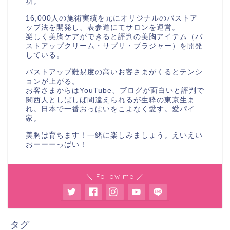
功。
16,000人の施術実績を元にオリジナルのバストア
ップ法を開発し、表参道にてサロンを運営。
楽しく美胸ケアができると評判の美胸アイテム（バ
ストアップクリーム・サプリ・ブラジャー）を開発
している。
バストアップ難易度の高いお客さまがくるとテンシ
ョンが上がる。
お客さまからはYouTube、ブログが面白いと評判で
関西人としばしば間違えられるが生粋の東京生ま
れ。日本で一番おっぱいをこよなく愛す。愛パイ
家。
美胸は育ちます！一緒に楽しみましょう。えいえい
おーーーっぱい！
＼ Follow me ／
タグ