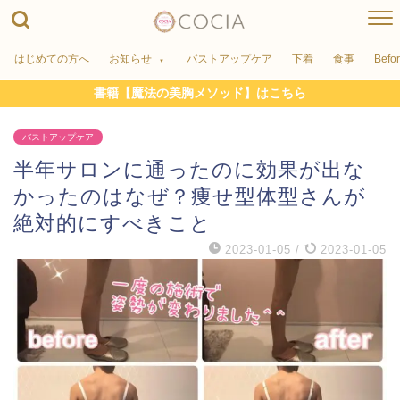
はじめての方へ
お知らせ
バストアップケア
下着
食事
Befo
書籍【魔法の美胸メソッド】はこちら
バストアップケア
半年サロンに通ったのに効果が出な
かったのはなぜ？痩せ型体型さんが
絶対的にすべきこと
2023-01-05
/
2023-01-05