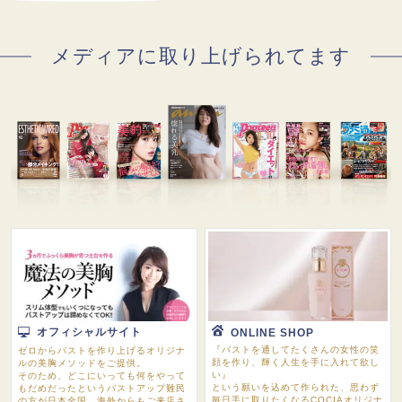
メディアに取り上げられてます
オフィシャルサイト
ONLINE SHOP
『バストを通してたくさんの女性の笑
ゼロからバストを作り上げるオリジナ
顔を作り、輝く人生を手に入れて欲し
ルの美胸メソッドをご提供。
い』
そのため、どこにいっても何をやって
という願いを込めて作られた、思わず
もだめだったというバストアップ難民
毎日手に取りたくなるCOCIAオリジナ
の方が日本全国、海外からもご来店さ