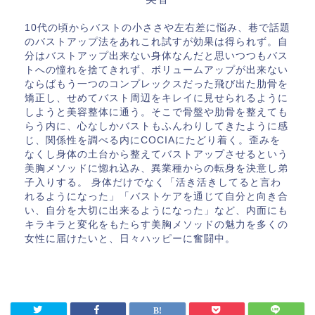
10代の頃からバストの小ささや左右差に悩み、巷で話題
のバストアップ法をあれこれ試すが効果は得られず。自
分はバストアップ出来ない身体なんだと思いつつもバス
トへの憧れを捨てきれず、ボリュームアップが出来ない
ならばもう一つのコンプレックスだった飛び出た肋骨を
矯正し、せめてバスト周辺をキレイに見せられるように
しようと美容整体に通う。そこで骨盤や肋骨を整えても
らう内に、心なしかバストもふんわりしてきたように感
じ、関係性を調べる内にCOCIAにたどり着く。歪みを
なくし身体の土台から整えてバストアップさせるという
美胸メソッドに惚れ込み、異業種からの転身を決意し弟
子入りする。 身体だけでなく「活き活きしてると言わ
れるようになった」「バストケアを通じて自分と向き合
い、自分を大切に出来るようになった」など、内面にも
キラキラと変化をもたらす美胸メソッドの魅力を多くの
女性に届けたいと、日々ハッピーに奮闘中。