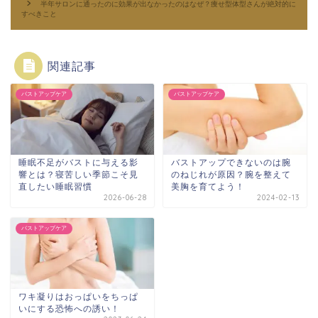
半年サロンに通ったのに効果が出なかったのはなぜ？痩せ型体型さんが絶対的に
すべきこと
関連記事
バストアップケア
バストアップケア
睡眠不足がバストに与える影
バストアップできないのは腕
響とは？寝苦しい季節こそ見
のねじれが原因？腕を整えて
直したい睡眠習慣
美胸を育てよう！
2026-06-28
2024-02-13
バストアップケア
ワキ凝りはおっぱいをちっぱ
いにする恐怖への誘い！