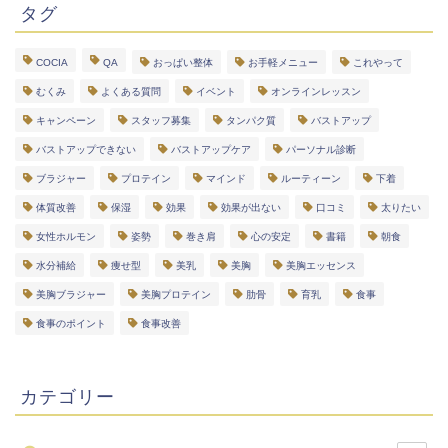
タグ
COCIA
QA
おっぱい整体
お手軽メニュー
これやって
むくみ
よくある質問
イベント
オンラインレッスン
キャンペーン
スタッフ募集
タンパク質
バストアップ
バストアップできない
バストアップケア
パーソナル診断
ブラジャー
プロテイン
マインド
ルーティーン
下着
体質改善
保湿
効果
効果が出ない
口コミ
太りたい
女性ホルモン
姿勢
巻き肩
心の安定
書籍
朝食
水分補給
痩せ型
美乳
美胸
美胸エッセンス
美胸ブラジャー
美胸プロテイン
肋骨
育乳
食事
食事のポイント
食事改善
カテゴリー