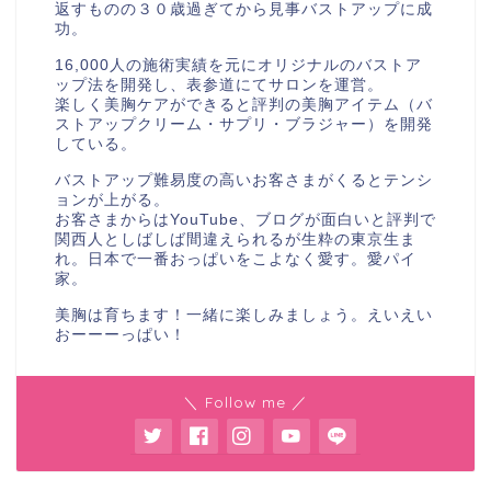
返すものの３０歳過ぎてから見事バストアップに成
功。
16,000人の施術実績を元にオリジナルのバストア
ップ法を開発し、表参道にてサロンを運営。
楽しく美胸ケアができると評判の美胸アイテム（バ
ストアップクリーム・サプリ・ブラジャー）を開発
している。
バストアップ難易度の高いお客さまがくるとテンシ
ョンが上がる。
お客さまからはYouTube、ブログが面白いと評判で
関西人としばしば間違えられるが生粋の東京生ま
れ。日本で一番おっぱいをこよなく愛す。愛パイ
家。
美胸は育ちます！一緒に楽しみましょう。えいえい
おーーーっぱい！
＼ Follow me ／