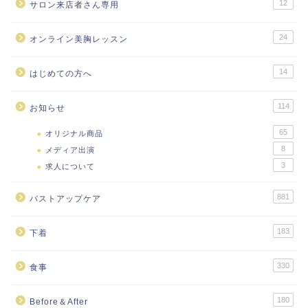
12
サロン来店者さん専用
24
オンライン美胸レッスン
14
はじめての方へ
114
お知らせ
65
オリジナル商品
8
メディア出演
3
求人について
881
バストアップケア
183
下着
330
食事
180
Before＆After