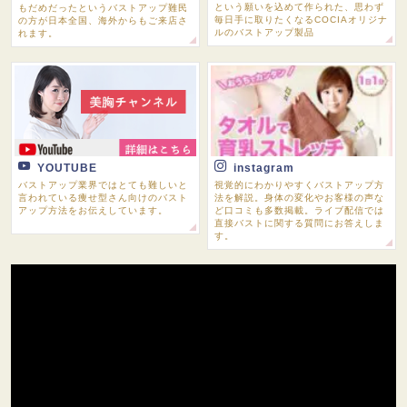
という願いを込めて作られた、思わず
もだめだったというバストアップ難民
毎日手に取りたくなるCOCIAオリジナ
の方が日本全国、海外からもご来店さ
ルのバストアップ製品
れます。
YOUTUBE
instagram
バストアップ業界ではとても難しいと
視覚的にわかりやすくバストアップ方
言われている痩せ型さん向けのバスト
法を解説。身体の変化やお客様の声な
アップ方法をお伝えしています。
ど口コミも多数掲載。ライブ配信では
直接バストに関する質問にお答えしま
す。