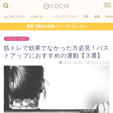
はじめての方へ
お知らせ
バストアップケア
下着
食事
Befo
書籍【魔法の美胸メソッド】はこちら
バストアップケア
筋トレで効果でなかった方必見！バス
トアップにおすすめの運動【３選】
2021-09-01
/
2022-12-06