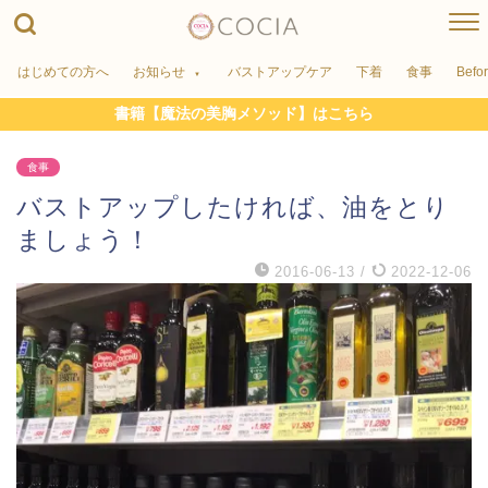
はじめての方へ
お知らせ
バストアップケア
下着
食事
Befo
書籍【魔法の美胸メソッド】はこちら
食事
バストアップしたければ、油をとり
ましょう！
2016-06-13
/
2022-12-06