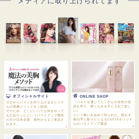
メディアに取り上げられてます
オフィシャルサイト
ONLINE SHOP
『バストを通してたくさんの女性の笑
ゼロからバストを作り上げるオリジナ
顔を作り、輝く人生を手に入れて欲し
ルの美胸メソッドをご提供。
い』
そのため、どこにいっても何をやって
という願いを込めて作られた、思わず
もだめだったというバストアップ難民
毎日手に取りたくなるCOCIAオリジナ
の方が日本全国、海外からもご来店さ
ルのバストアップ製品
れます。