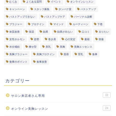
むくみ
よくある質問
イベント
オンラインレッスン
キャンペーン
スタッフ募集
タンパク質
バストアップ
バストアップできない
バストアップケア
パーソナル診断
ブラジャー
プロテイン
マインド
ルーティーン
下着
体質改善
保湿
効果
効果が出ない
口コミ
太りたい
女性ホルモン
姿勢
巻き肩
心の安定
書籍
朝食
水分補給
痩せ型
美乳
美胸
美胸エッセンス
美胸ブラジャー
美胸プロテイン
肋骨
育乳
食事
食事のポイント
食事改善
カテゴリー
12
サロン来店者さん専用
24
オンライン美胸レッスン