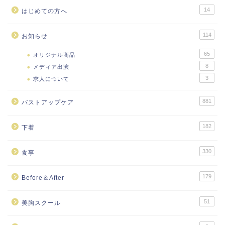
14
はじめての方へ
114
お知らせ
65
オリジナル商品
8
メディア出演
3
求人について
881
バストアップケア
182
下着
330
食事
179
Before＆After
51
美胸スクール