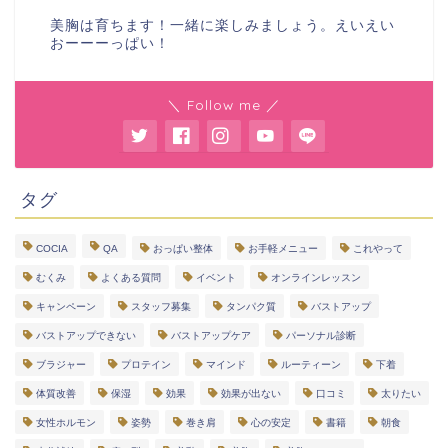
美胸は育ちます！一緒に楽しみましょう。えいえい
おーーーっぱい！
＼ Follow me ／
タグ
COCIA
QA
おっぱい整体
お手軽メニュー
これやって
むくみ
よくある質問
イベント
オンラインレッスン
キャンペーン
スタッフ募集
タンパク質
バストアップ
バストアップできない
バストアップケア
パーソナル診断
ブラジャー
プロテイン
マインド
ルーティーン
下着
体質改善
保湿
効果
効果が出ない
口コミ
太りたい
女性ホルモン
姿勢
巻き肩
心の安定
書籍
朝食