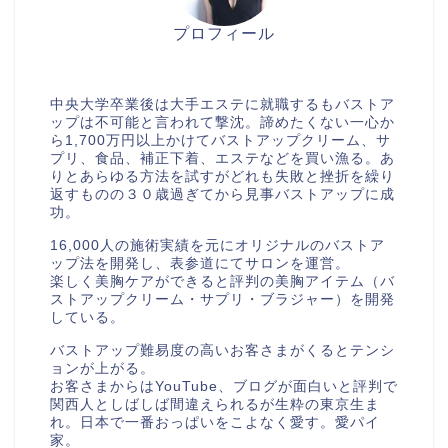
プロフィール
美胸セラピストcocia
中央大学卒業後は大手エステに就職するもバストア
ップは不可能と言われて撃沈。諦めたくない一心か
ら1,700万円以上かけてバストアップクリーム、サ
プリ、食品、補正下着、エステなどを買い漁る。あ
りとあらゆる方法を試すがどれも失敗と挫折を繰り
返すものの３０歳過ぎてから見事バストアップに成
功。
16,000人の施術実績を元にオリジナルのバストア
ップ法を開発し、表参道にてサロンを運営。
楽しく美胸ケアができると評判の美胸アイテム（バ
ストアップクリーム・サプリ・ブラジャー）を開発
している。
バストアップ難易度の高いお客さまがくるとテンシ
ョンが上がる。
お客さまからはYouTube、ブログが面白いと評判で
関西人としばしば間違えられるが生粋の東京生ま
れ。日本で一番おっぱいをこよなく愛す。愛パイ
家。