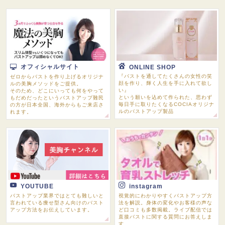
オフィシャルサイト
ONLINE SHOP
『バストを通してたくさんの女性の笑
ゼロからバストを作り上げるオリジナ
顔を作り、輝く人生を手に入れて欲し
ルの美胸メソッドをご提供。
い』
そのため、どこにいっても何をやって
という願いを込めて作られた、思わず
もだめだったというバストアップ難民
毎日手に取りたくなるCOCIAオリジナ
の方が日本全国、海外からもご来店さ
ルのバストアップ製品
れます。
YOUTUBE
instagram
バストアップ業界ではとても難しいと
視覚的にわかりやすくバストアップ方
言われている痩せ型さん向けのバスト
法を解説。身体の変化やお客様の声な
アップ方法をお伝えしています。
ど口コミも多数掲載。ライブ配信では
直接バストに関する質問にお答えしま
す。