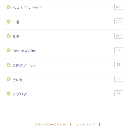
882
バストアップケア
183
下着
330
食事
180
Before＆After
51
美胸スクール
8
その他
39
☆ブログ
プライバシーポリシー
サイトマップ