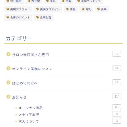
水分補給
痩せ型
美乳
美胸
美胸エッセンス
美胸ブラジャー
美胸プロテイン
肋骨
育乳
食事
食事のポイント
食事改善
カテゴリー
12
サロン来店者さん専用
24
オンライン美胸レッスン
14
はじめての方へ
114
お知らせ
65
オリジナル商品
8
メディア出演
3
求人について