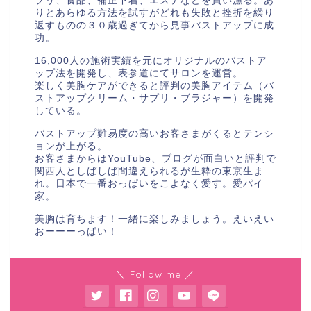
プリ、食品、補正下着、エステなどを買い漁る。あ
りとあらゆる方法を試すがどれも失敗と挫折を繰り
返すものの３０歳過ぎてから見事バストアップに成
功。
16,000人の施術実績を元にオリジナルのバストア
ップ法を開発し、表参道にてサロンを運営。
楽しく美胸ケアができると評判の美胸アイテム（バ
ストアップクリーム・サプリ・ブラジャー）を開発
している。
バストアップ難易度の高いお客さまがくるとテンシ
ョンが上がる。
お客さまからはYouTube、ブログが面白いと評判で
関西人としばしば間違えられるが生粋の東京生ま
れ。日本で一番おっぱいをこよなく愛す。愛パイ
家。
美胸は育ちます！一緒に楽しみましょう。えいえい
おーーーっぱい！
＼ Follow me ／