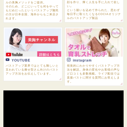
顔を作り、輝く人生を手に入れて欲し
ルの美胸メソッドをご提供。
い』
そのため、どこにいっても何をやって
という願いを込めて作られた、思わず
もだめだったというバストアップ難民
毎日手に取りたくなるCOCIAオリジナ
の方が日本全国、海外からもご来店さ
ルのバストアップ製品
れます。
YOUTUBE
instagram
バストアップ業界ではとても難しいと
視覚的にわかりやすくバストアップ方
言われている痩せ型さん向けのバスト
法を解説。身体の変化やお客様の声な
アップ方法をお伝えしています。
ど口コミも多数掲載。ライブ配信では
直接バストに関する質問にお答えしま
す。