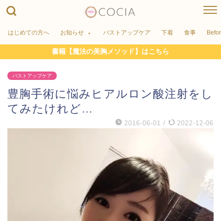
はじめての方へ
お知らせ
バストアップケア
下着
食事
Befo
書籍【魔法の美胸メソッド】はこちら
バストアップケア
豊胸手術に悩みヒアルロン酸注射をし
てみたけれど…
2016-06-01
/
2022-12-06