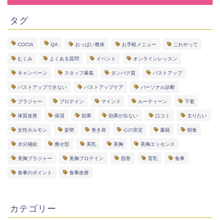
タグ
COCIA
QA
おっぱい整体
お手軽メニュー
これやって
むくみ
よくある質問
イベント
オンラインレッスン
キャンペーン
スタッフ募集
タンパク質
バストアップ
バストアップできない
バストアップケア
パーソナル診断
ブラジャー
プロテイン
マインド
ルーティーン
下着
体質改善
保湿
効果
効果が出ない
口コミ
太りたい
女性ホルモン
姿勢
巻き肩
心の安定
書籍
朝食
水分補給
痩せ型
美乳
美胸
美胸エッセンス
美胸ブラジャー
美胸プロテイン
肋骨
育乳
食事
食事のポイント
食事改善
カテゴリー