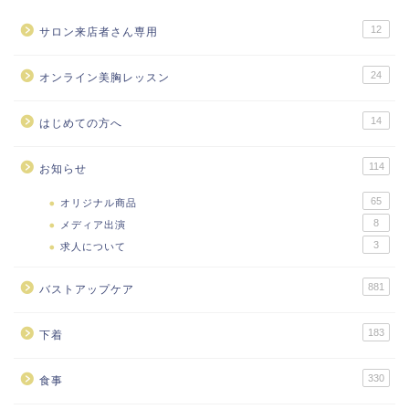
12
サロン来店者さん専用
24
オンライン美胸レッスン
14
はじめての方へ
114
お知らせ
65
オリジナル商品
8
メディア出演
3
求人について
881
バストアップケア
183
下着
330
食事