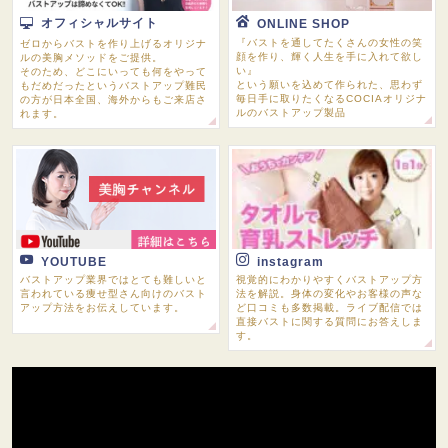
オフィシャルサイト
ONLINE SHOP
『バストを通してたくさんの女性の笑
ゼロからバストを作り上げるオリジナ
顔を作り、輝く人生を手に入れて欲し
ルの美胸メソッドをご提供。
い』
そのため、どこにいっても何をやって
という願いを込めて作られた、思わず
もだめだったというバストアップ難民
毎日手に取りたくなるCOCIAオリジナ
の方が日本全国、海外からもご来店さ
ルのバストアップ製品
れます。
YOUTUBE
instagram
バストアップ業界ではとても難しいと
視覚的にわかりやすくバストアップ方
言われている痩せ型さん向けのバスト
法を解説。身体の変化やお客様の声な
アップ方法をお伝えしています。
ど口コミも多数掲載。ライブ配信では
直接バストに関する質問にお答えしま
す。