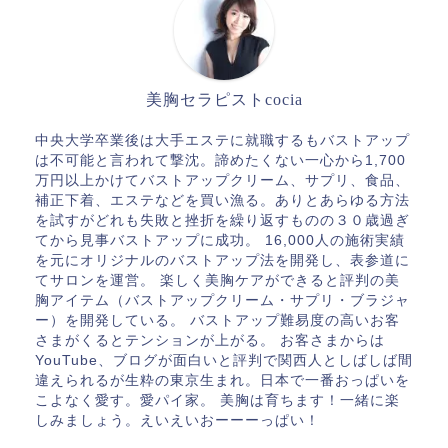
美胸セラピストcocia
中央大学卒業後は大手エステに就職するもバストアップ
は不可能と言われて撃沈。諦めたくない一心から1,700
万円以上かけてバストアップクリーム、サプリ、食品、
補正下着、エステなどを買い漁る。ありとあらゆる方法
を試すがどれも失敗と挫折を繰り返すものの３０歳過ぎ
てから見事バストアップに成功。 16,000人の施術実績
を元にオリジナルのバストアップ法を開発し、表参道に
てサロンを運営。 楽しく美胸ケアができると評判の美
胸アイテム（バストアップクリーム・サプリ・ブラジャ
ー）を開発している。 バストアップ難易度の高いお客
さまがくるとテンションが上がる。 お客さまからは
YouTube、ブログが面白いと評判で関西人としばしば間
違えられるが生粋の東京生まれ。日本で一番おっぱいを
こよなく愛す。愛パイ家。 美胸は育ちます！一緒に楽
しみましょう。えいえいおーーーっぱい！