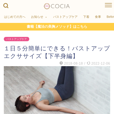
はじめての方へ
お知らせ
バストアップケア
下着
食事
Befo
書籍【魔法の美胸メソッド】はこちら
バストアップケア
１日５分簡単にできる！バストアップ
エクササイズ【下半身編】
2018-08-18
/
2022-12-06