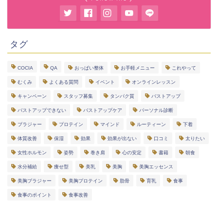
タグ
COCIA
QA
おっぱい整体
お手軽メニュー
これやって
むくみ
よくある質問
イベント
オンラインレッスン
キャンペーン
スタッフ募集
タンパク質
バストアップ
バストアップできない
バストアップケア
パーソナル診断
ブラジャー
プロテイン
マインド
ルーティーン
下着
体質改善
保湿
効果
効果が出ない
口コミ
太りたい
女性ホルモン
姿勢
巻き肩
心の安定
書籍
朝食
水分補給
痩せ型
美乳
美胸
美胸エッセンス
美胸ブラジャー
美胸プロテイン
肋骨
育乳
食事
食事のポイント
食事改善