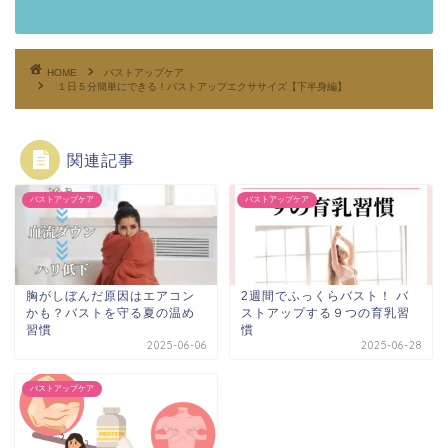
HOME
バストアップケア
１日５分簡単にできる！バストアップエクササイズ【下半身編】
関連記事
バストアップケア
バストアップケア
胸がしぼんだ原因はエアコン
2週間でふっくらバスト！ バ
かも？バストを守る夏の温め
ストアップする９つの育乳習
習慣
慣
2025-06-06
2025-06-28
バストアップケア