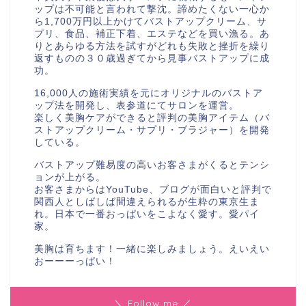
ップは不可能と言われて撃沈。諦めたくない一心か
ら1,700万円以上かけてバストアップクリーム、サ
プリ、食品、補正下着、エステなどを買い漁る。あ
りとあらゆる方法を試すがどれも失敗と挫折を繰り
返すものの３０歳過ぎてから見事バストアップに成
功。
16,000人の施術実績を元にオリジナルのバストア
ップ法を開発し、表参道にてサロンを運営。
楽しく美胸ケアができると評判の美胸アイテム（バ
ストアップクリーム・サプリ・ブラジャー）を開発
している。
バストアップ難易度の高いお客さまがくるとテンシ
ョンが上がる。
お客さまからはYouTube、ブログが面白いと評判で
関西人としばしば間違えられるが生粋の東京生ま
れ。日本で一番おっぱいをこよなく愛す。愛パイ
家。
美胸は育ちます！一緒に楽しみましょう。えいえい
おーーーっぱい！
＼ Follow me ／