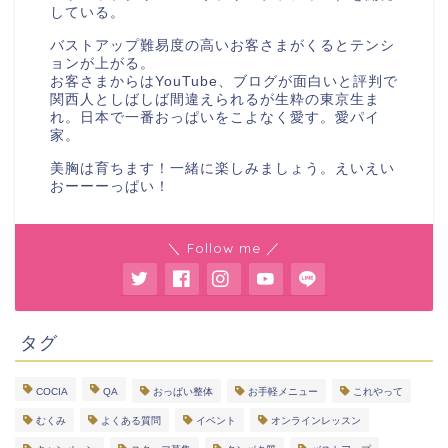
している。
バストアップ難易度の高いお客さまがくるとテンシ
ョンが上がる。
お客さまからはYouTube、ブログが面白いと評判で
関西人としばしば間違えられるが生粋の東京生ま
れ。日本で一番おっぱいをこよなく愛す。愛パイ
家。
美胸は育ちます！一緒に楽しみましょう。えいえい
おーーーっぱい！
＼ Follow me ／
タグ
COCIA
QA
おっぱい整体
お手軽メニュー
これやって
むくみ
よくある質問
イベント
オンラインレッスン