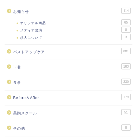
114
お知らせ
65
オリジナル商品
8
メディア出演
3
求人について
881
バストアップケア
183
下着
330
食事
179
Before＆After
51
美胸スクール
8
その他