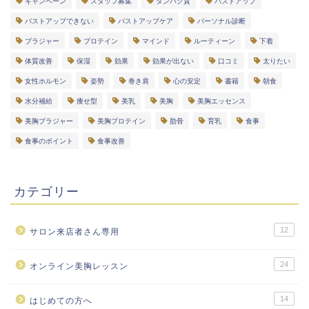
キャンペーン
スタッフ募集
タンパク質
バストアップ
バストアップできない
バストアップケア
パーソナル診断
ブラジャー
プロテイン
マインド
ルーティーン
下着
体質改善
保湿
効果
効果が出ない
口コミ
太りたい
女性ホルモン
姿勢
巻き肩
心の安定
書籍
朝食
水分補給
痩せ型
美乳
美胸
美胸エッセンス
美胸ブラジャー
美胸プロテイン
肋骨
育乳
食事
食事のポイント
食事改善
カテゴリー
12
サロン来店者さん専用
24
オンライン美胸レッスン
14
はじめての方へ