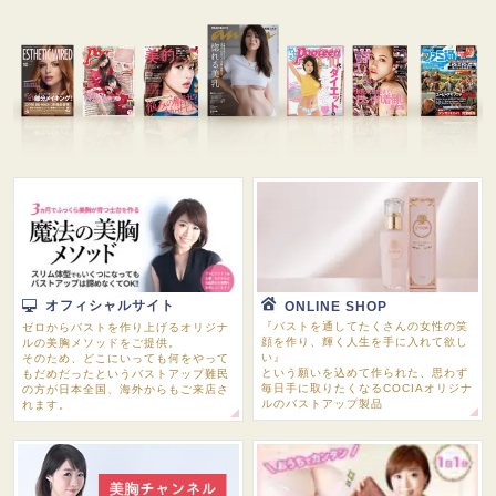
オフィシャルサイト
ONLINE SHOP
『バストを通してたくさんの女性の笑
ゼロからバストを作り上げるオリジナ
顔を作り、輝く人生を手に入れて欲し
ルの美胸メソッドをご提供。
い』
そのため、どこにいっても何をやって
という願いを込めて作られた、思わず
もだめだったというバストアップ難民
毎日手に取りたくなるCOCIAオリジナ
の方が日本全国、海外からもご来店さ
ルのバストアップ製品
れます。