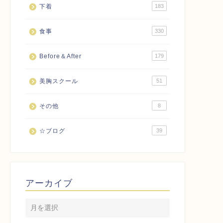
下着
183
食事
330
Before＆After
179
美胸スクール
51
その他
8
☆ブログ
39
アーカイブ