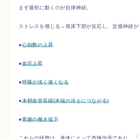
まず最初に動くのが自律神経。
ストレスを感じる→視床下部が反応し、交感神経が
●
心拍数の上昇
●
血圧上昇
●
呼吸が浅く速くなる
●
末梢血管収縮(末端の冷えにつながる)
●
胃腸の働き低下
これらの状態は、身体にとって危険信号であり、「