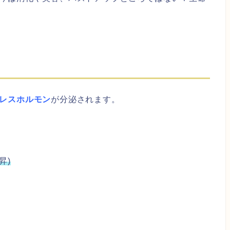
レスホルモン
が分泌されます。
昇)