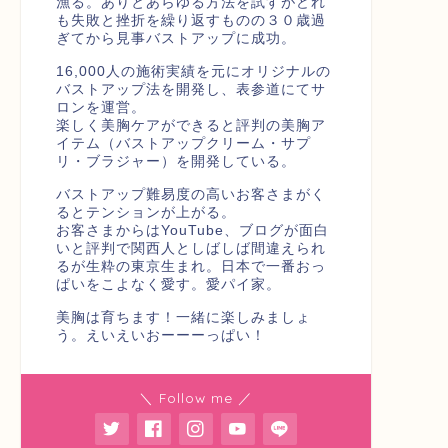
漁る。ありとあらゆる方法を試すがどれ
も失敗と挫折を繰り返すものの３０歳過
ぎてから見事バストアップに成功。
16,000人の施術実績を元にオリジナルの
バストアップ法を開発し、表参道にてサ
ロンを運営。
楽しく美胸ケアができると評判の美胸ア
イテム（バストアップクリーム・サプ
リ・ブラジャー）を開発している。
バストアップ難易度の高いお客さまがく
るとテンションが上がる。
お客さまからはYouTube、ブログが面白
いと評判で関西人としばしば間違えられ
るが生粋の東京生まれ。日本で一番おっ
ぱいをこよなく愛す。愛パイ家。
美胸は育ちます！一緒に楽しみましょ
う。えいえいおーーーっぱい！
＼ Follow me ／