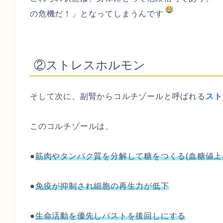
の危機だ！」となってしまうんです
②ストレスホルモン
そして次に、副腎からコルチゾールと呼ばれる
スト
このコルチゾールは、
●
筋肉やタンパク質を分解して糖をつくる(血糖値上
●
免疫が抑制され細胞の再生力が低下
●
生命活動を優先しバストを後回しにする