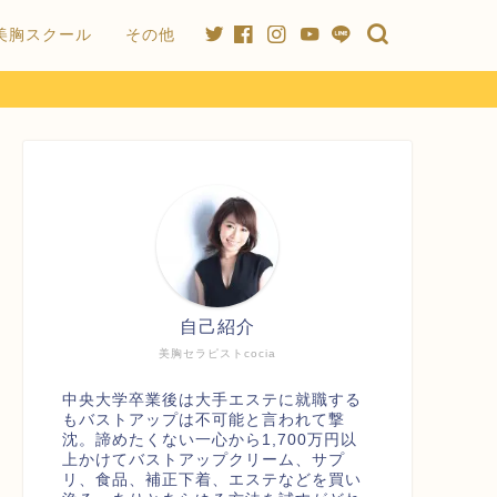
美胸スクール
その他
自己紹介
美胸セラピストcocia
中央大学卒業後は大手エステに就職する
もバストアップは不可能と言われて撃
沈。諦めたくない一心から1,700万円以
上かけてバストアップクリーム、サプ
リ、食品、補正下着、エステなどを買い