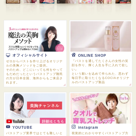
オフィシャルサイト
ONLINE SHOP
『バストを通してたくさんの女性の笑
ゼロからバストを作り上げるオリジナ
顔を作り、輝く人生を手に入れて欲し
ルの美胸メソッドをご提供。
い』
そのため、どこにいっても何をやって
という願いを込めて作られた、思わず
もだめだったというバストアップ難民
毎日手に取りたくなるCOCIAオリジナ
の方が日本全国、海外からもご来店さ
ルのバストアップ製品
れます。
YOUTUBE
instagram
バストアップ業界ではとても難しいと
視覚的にわかりやすくバストアップ方