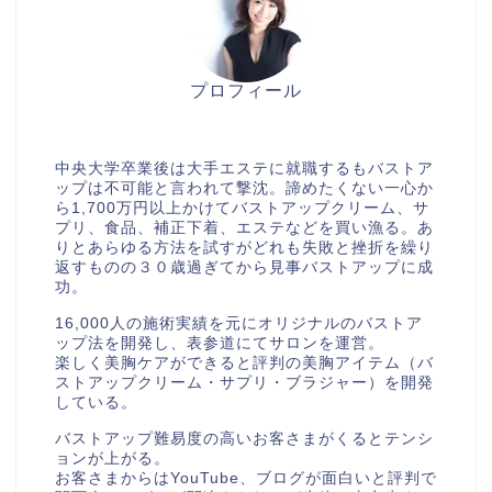
プロフィール
美胸セラピストcocia
中央大学卒業後は大手エステに就職するもバストア
ップは不可能と言われて撃沈。諦めたくない一心か
ら1,700万円以上かけてバストアップクリーム、サ
プリ、食品、補正下着、エステなどを買い漁る。あ
りとあらゆる方法を試すがどれも失敗と挫折を繰り
返すものの３０歳過ぎてから見事バストアップに成
功。
16,000人の施術実績を元にオリジナルのバストア
ップ法を開発し、表参道にてサロンを運営。
楽しく美胸ケアができると評判の美胸アイテム（バ
ストアップクリーム・サプリ・ブラジャー）を開発
している。
バストアップ難易度の高いお客さまがくるとテンシ
ョンが上がる。
お客さまからはYouTube、ブログが面白いと評判で