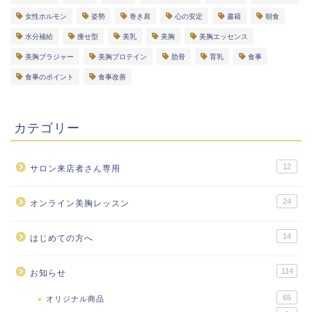
女性ホルモン
姿勢
巻き肩
心の安定
書籍
朝食
水分補給
痩せ型
美乳
美胸
美胸エッセンス
美胸ブラジャー
美胸プロテイン
肋骨
育乳
食事
食事のポイント
食事改善
カテゴリー
12
サロン来店者さん専用
24
オンライン美胸レッスン
14
はじめての方へ
114
お知らせ
65
オリジナル商品