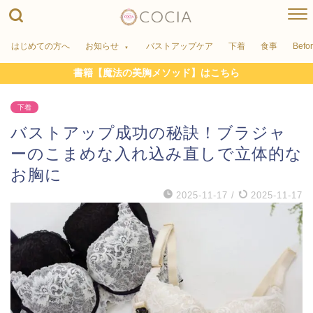
はじめての方へ
お知らせ
バストアップケア
下着
食事
Befo
書籍【魔法の美胸メソッド】はこちら
下着
バストアップ成功の秘訣！ブラジャ
ーのこまめな入れ込み直しで立体的な
お胸に
2025-11-17
/
2025-11-17