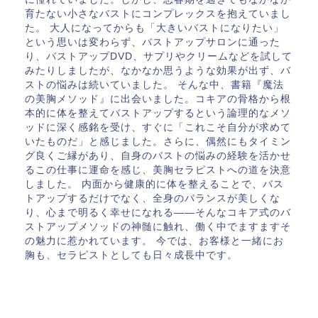
育たない小さなバストにコンプレックスを抱えていまし
た。 大人になってからも「大きいバストになりたい」
という思いは変わらず、バストアップサロンに通った
り、バストアップDVD、サプリやクリームなどを試して
みたりしましたが、なかなか思うような効果が出ず、バ
ストの悩みは続いていました。 そんな中、書籍『魔法
の美胸メソッド』に出会いました。コキアの骨格から根
本的に体を整えてバストアップするという論理的なメソ
ッドに深く感銘を受け、すぐに「これこそ自分が求めて
いたものだ」と感じました。さらに、偶然にもタイミン
グ良くご縁があり、自身のバストの悩みの経験を活かせ
るこの仕事に運命を感じ、美胸セラピストへの道を決意
しました。 内面から健康的に体を整えることで、バス
トアップするだけでなく、全身のバランスが美しくな
り、心まで明るく幸せになれる――そんなコキア式のバ
ストアップメソッドの神髄に触れ、働く中でますますそ
の魅力に惹かれています。 今では、お客様と一緒にお
胸も、セラピストとしても日々成長中です。