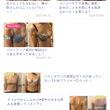
太りたくても太れない…痩せ
コツコツケアで美胸に激変！
型さんからふっくらバスト
自分のことを大切にする気持
へ！
ちがバストを育てる♡
2025-08-23
2026-03-05
Before＆After
バストアップ成功の秘訣はと
りあえずやってみること！
2026-02-20
バストダウンの原因はサイズの合ってい
ない【だめブラジャー】だった！
デコルテからふんわり♥背中の大きな歪
メルマガ
ＬＩＮＥ
みを改善してバストアッ...