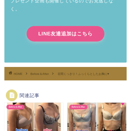
プレゼント企画も開催しているのでお見逃しな
く。
LINE友達追加はこちら
HOME
Before＆After
谷間くっきり！ふっくらとしたお胸に♥
関連記事
Before＆After
Before＆After