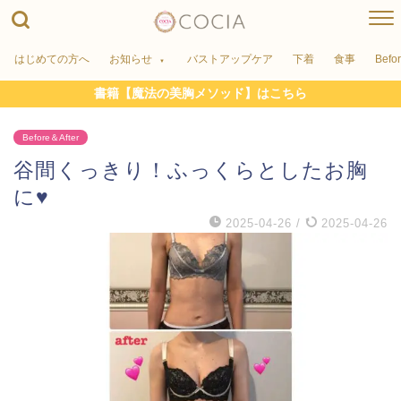
はじめての方へ
お知らせ
バストアップケア
下着
食事
Befo
書籍【魔法の美胸メソッド】はこちら
Before＆After
谷間くっきり！ふっくらとしたお胸
に♥
2025-04-26
/
2025-04-26