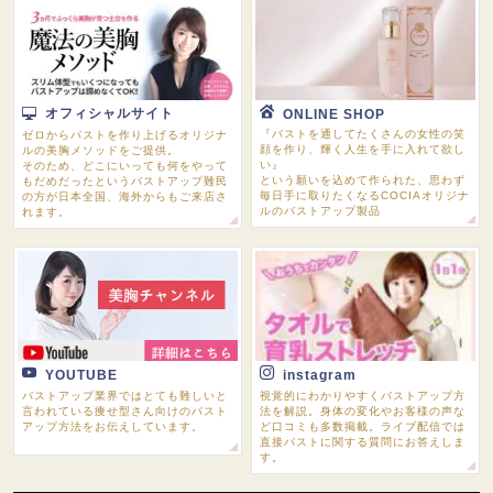
オフィシャルサイト
ONLINE SHOP
『バストを通してたくさんの女性の笑
ゼロからバストを作り上げるオリジナ
顔を作り、輝く人生を手に入れて欲し
ルの美胸メソッドをご提供。
い』
そのため、どこにいっても何をやって
という願いを込めて作られた、思わず
もだめだったというバストアップ難民
毎日手に取りたくなるCOCIAオリジナ
の方が日本全国、海外からもご来店さ
ルのバストアップ製品
れます。
YOUTUBE
instagram
バストアップ業界ではとても難しいと
視覚的にわかりやすくバストアップ方
言われている痩せ型さん向けのバスト
法を解説。身体の変化やお客様の声な
アップ方法をお伝えしています。
ど口コミも多数掲載。ライブ配信では
直接バストに関する質問にお答えしま
す。