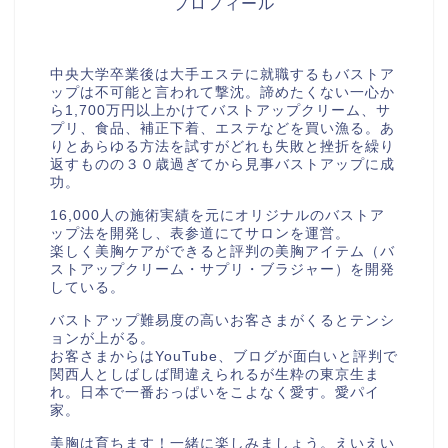
プロフィール
美胸セラピストcocia
中央大学卒業後は大手エステに就職するもバストア
ップは不可能と言われて撃沈。諦めたくない一心か
ら1,700万円以上かけてバストアップクリーム、サ
プリ、食品、補正下着、エステなどを買い漁る。あ
りとあらゆる方法を試すがどれも失敗と挫折を繰り
返すものの３０歳過ぎてから見事バストアップに成
功。
16,000人の施術実績を元にオリジナルのバストア
ップ法を開発し、表参道にてサロンを運営。
楽しく美胸ケアができると評判の美胸アイテム（バ
ストアップクリーム・サプリ・ブラジャー）を開発
している。
バストアップ難易度の高いお客さまがくるとテンシ
ョンが上がる。
お客さまからはYouTube、ブログが面白いと評判で
関西人としばしば間違えられるが生粋の東京生ま
れ。日本で一番おっぱいをこよなく愛す。愛パイ
家。
美胸は育ちます！一緒に楽しみましょう。えいえい