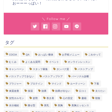
おーーーっぱい！
＼ Follow me ／
タグ
COCIA
QA
おっぱい整体
お手軽メニュー
これやって
むくみ
よくある質問
イベント
オンラインレッスン
キャンペーン
スタッフ募集
タンパク質
バストアップ
バストアップできない
バストアップケア
パーソナル診断
ブラジャー
プロテイン
マインド
ルーティーン
下着
体質改善
保湿
効果
効果が出ない
口コミ
太りたい
女性ホルモン
姿勢
巻き肩
心の安定
書籍
朝食
水分補給
痩せ型
美乳
美胸
美胸エッセンス