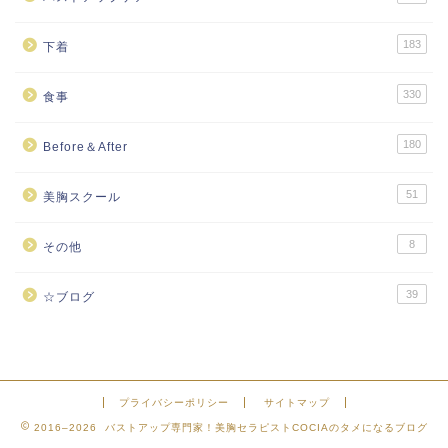
183
下着
330
食事
180
Before＆After
51
美胸スクール
8
その他
39
☆ブログ
プライバシーポリシー
サイトマップ
2016–2026 バストアップ専門家！美胸セラピストCOCIAのタメになるブログ