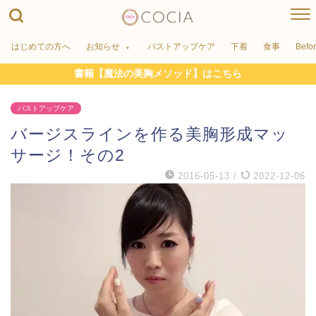
はじめての方へ
お知らせ
バストアップケア
下着
食事
Befo
書籍【魔法の美胸メソッド】はこちら
バストアップケア
バージスラインを作る美胸形成マッ
サージ！その2
2016-05-13
/
2022-12-06