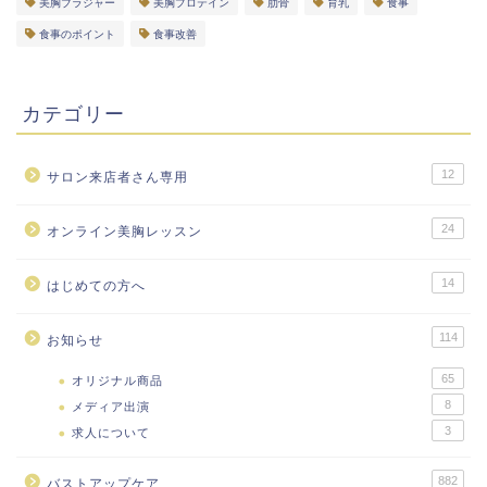
美胸ブラジャー
美胸プロテイン
肋骨
育乳
食事
食事のポイント
食事改善
カテゴリー
12
サロン来店者さん専用
24
オンライン美胸レッスン
14
はじめての方へ
114
お知らせ
65
オリジナル商品
8
メディア出演
3
求人について
882
バストアップケア