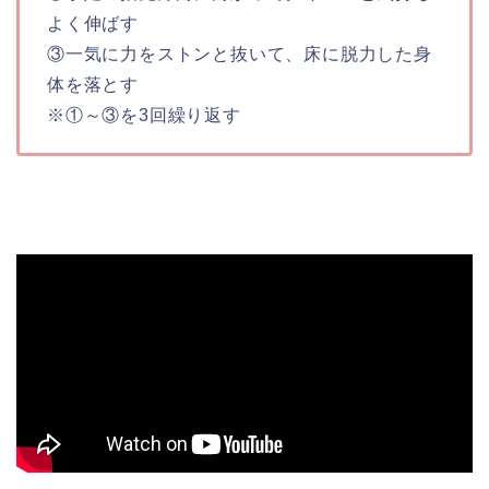
よく伸ばす
③一気に力をストンと抜いて、床に脱力した身
体を落とす
※①～③を3回繰り返す