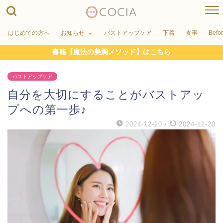
はじめての方へ
お知らせ
バストアップケア
下着
食事
Befo
書籍【魔法の美胸メソッド】はこちら
バストアップケア
自分を大切にすることがバストアッ
プへの第一歩♪
2024-12-20
/
2024-12-20