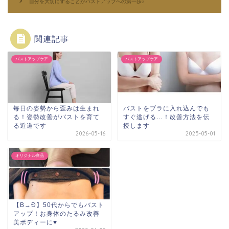
自分を大切にすることがバストアップへの第一歩♪
関連記事
バストアップケア
バストアップケア
毎日の姿勢から歪みは生まれ
バストをブラに入れ込んでも
る！姿勢改善がバストを育て
すぐ逃げる…！改善方法を伝
る近道です
授します
2026-05-16
2025-05-01
オリジナル商品
【B→Ð】50代からでもバスト
アップ！お身体のたるみ改善
美ボディーに♥