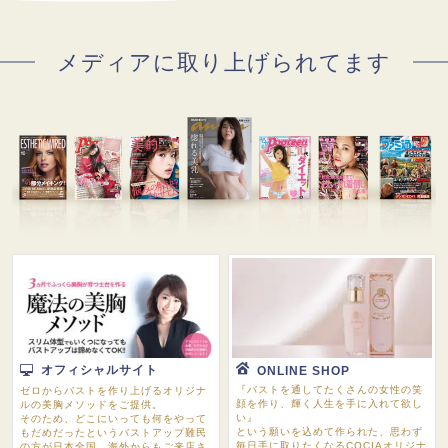
メディアに取り上げられてます
オフィシャルサイト
ONLINE SHOP
『バストを通してたくさんの女性の笑
ゼロからバストを作り上げるオリジナ
顔を作り、輝く人生を手に入れて欲し
ルの美胸メソッドをご提供。
い』
メルマガ
ＬＩＮＥ
そのため、どこにいっても何をやって
という願いを込めて作られた、思わず
もだめだったというバストアップ難民
毎日手に取りたくなるCOCIAオリジナ
の方が日本全国、海外からもご来店さ