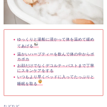
ゆっくりと湯船に浸かって体を温めて緩め
てあげる
温かいハーブティーを飲んで体の中からポ
カポカ
お顔だけでなくデコルテ～バストまで丁寧
にスキンケアをする
いつもより早くベッドに入ってたっぷりと
睡眠を取る
などなど…