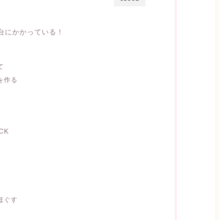
土台にかかっている！
て
を作る
CK
をほぐす