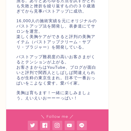
漁る。ありとあらゆる方法を試すがどれ
も失敗と挫折を繰り返すものの３０歳過
ぎてから見事バストアップに成功。
16,000人の施術実績を元にオリジナルの
バストアップ法を開発し、表参道にてサ
ロンを運営。
楽しく美胸ケアができると評判の美胸ア
イテム（バストアップクリーム・サプ
リ・ブラジャー）を開発している。
バストアップ難易度の高いお客さまがく
るとテンションが上がる。
お客さまからはYouTube、ブログが面白
いと評判で関西人としばしば間違えられ
るが生粋の東京生まれ。日本で一番おっ
ぱいをこよなく愛す。愛パイ家。
美胸は育ちます！一緒に楽しみましょ
う。えいえいおーーーっぱい！
＼ Follow me ／