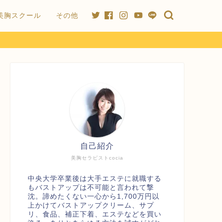
美胸スクール
その他
自己紹介
美胸セラピストcocia
中央大学卒業後は大手エステに就職する
もバストアップは不可能と言われて撃
沈。諦めたくない一心から1,700万円以
上かけてバストアップクリーム、サプ
リ、食品、補正下着、エステなどを買い