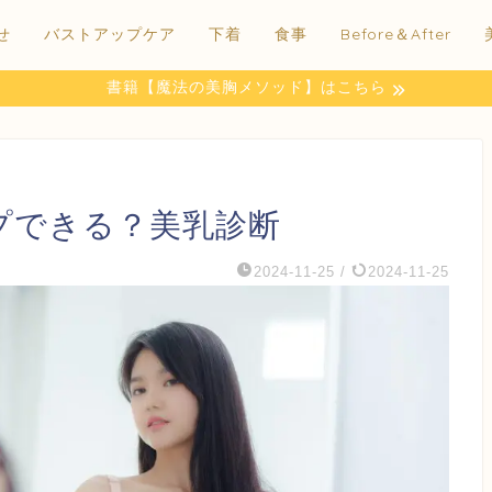
せ
バストアップケア
下着
食事
Before＆After
書籍【魔法の美胸メソッド】はこちら
プできる？美乳診断
2024-11-25
/
2024-11-25