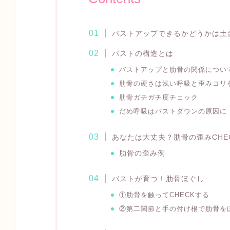
バストアップできるかどうかは
バストの構造とは
バストアップと肋骨の関係につい
肋骨の硬さは浅い呼吸と歪みコリ
肋骨ガチガチ度チェック
だめ呼吸はバストダウンの原因に
あなたは大丈夫？肋骨の歪みCHE
肋骨の歪み例
バストが育つ！肋骨ほぐし
①肋骨を触ってCHECKする
②第二関節と手の付け根で
肋骨