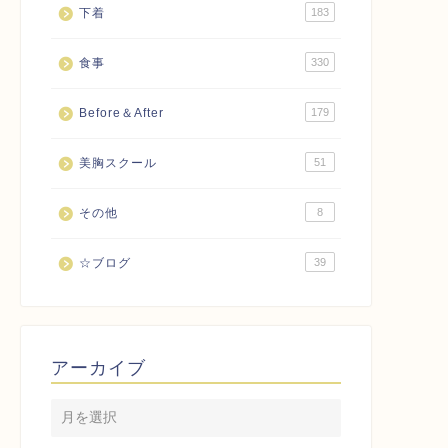
下着
183
食事
330
Before＆After
179
美胸スクール
51
その他
8
☆ブログ
39
アーカイブ