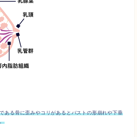
である骨に歪みやコリがあるとバストの形崩れや下垂
。