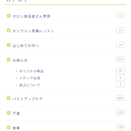
12
サロン来店者さん専用
24
オンライン美胸レッスン
14
はじめての方へ
114
お知らせ
65
オリジナル商品
8
メディア出演
3
求人について
881
バストアップケア
183
下着
メルマガ
ＬＩＮＥ
330
食事