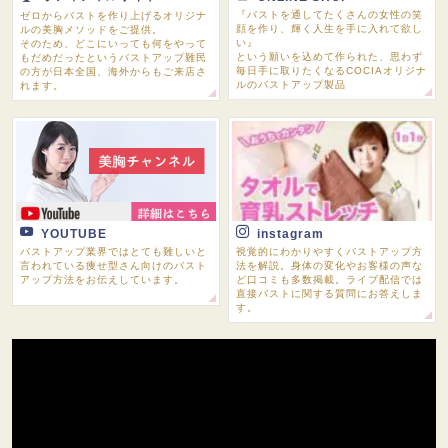
『バストを通してたくさんの女性の笑
ゼロからバストを作り上げるオリジナ
顔を作り、輝く人生を手に入れて欲し
ルの美胸メソッドをご提供。
い』
そのため、どこにいっても何をやって
という願いを込めて作られた、思わず
もだめだったというバストアップ難民
毎日手に取りたくなるCOCIAオリジナ
の方が日本全国、海外からもご来店さ
ルのバストアップ製品
れます。
YOUTUBE
instagram
バストアップ業界ではとても難しいと
視覚的にわかりやすくバストアップ方
言われている痩せ型さん向けのバスト
法を解説。身体の変化やお客様の声な
アップ方法をお伝えしています。
ど口コミも多数掲載。ライブ配信では
直接バストに関する質問にお答えしま
す。