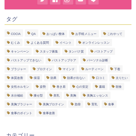
タグ
COCIA
QA
おっぱい整体
お手軽メニュー
これやって
むくみ
よくある質問
イベント
オンラインレッスン
キャンペーン
スタッフ募集
タンパク質
バストアップ
バストアップできない
バストアップケア
パーソナル診断
ブラジャー
プロテイン
マインド
ルーティーン
下着
体質改善
保湿
効果
効果が出ない
口コミ
太りたい
女性ホルモン
姿勢
巻き肩
心の安定
書籍
朝食
水分補給
痩せ型
美乳
美胸
美胸エッセンス
美胸ブラジャー
美胸プロテイン
肋骨
育乳
食事
食事のポイント
食事改善
カテゴリー