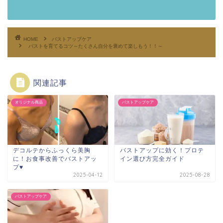
HOME
バストアップケア
バストを育てるコツ～たくさん自分を褒めて楽しもう！！～
関連記事
オリジナル商品
バストアップケア
デコルテからふっくら美胸
バストアップに効く！プロテ
に！お食事改善でバストアッ
イン選び方完全ガイド
プ♥
2025-04-12
2025-08-28
バストアップケア