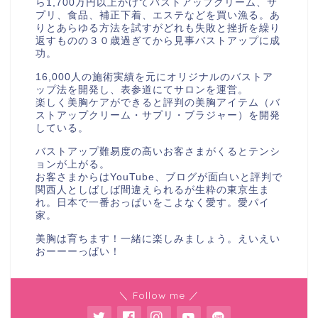
ら1,700万円以上かけてバストアップクリーム、サ
プリ、食品、補正下着、エステなどを買い漁る。あ
りとあらゆる方法を試すがどれも失敗と挫折を繰り
返すものの３０歳過ぎてから見事バストアップに成
功。
16,000人の施術実績を元にオリジナルのバストア
ップ法を開発し、表参道にてサロンを運営。
楽しく美胸ケアができると評判の美胸アイテム（バ
ストアップクリーム・サプリ・ブラジャー）を開発
している。
バストアップ難易度の高いお客さまがくるとテンシ
ョンが上がる。
お客さまからはYouTube、ブログが面白いと評判で
関西人としばしば間違えられるが生粋の東京生ま
れ。日本で一番おっぱいをこよなく愛す。愛パイ
家。
美胸は育ちます！一緒に楽しみましょう。えいえい
おーーーっぱい！
＼ Follow me ／