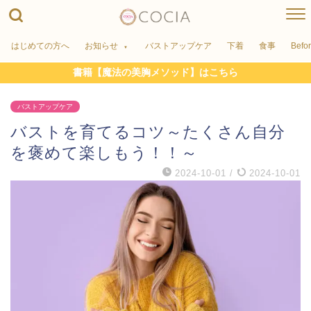
はじめての方へ
お知らせ
バストアップケア
下着
食事
Befo
書籍【魔法の美胸メソッド】はこちら
バストアップケア
バストを育てるコツ～たくさん自分
を褒めて楽しもう！！～
2024-10-01
/
2024-10-01