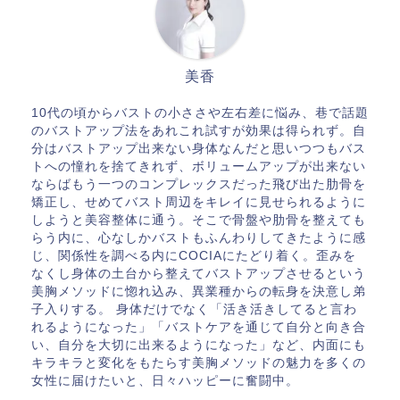
美香
10代の頃からバストの小ささや左右差に悩み、巷で話題
のバストアップ法をあれこれ試すが効果は得られず。自
分はバストアップ出来ない身体なんだと思いつつもバス
トへの憧れを捨てきれず、ボリュームアップが出来ない
ならばもう一つのコンプレックスだった飛び出た肋骨を
矯正し、せめてバスト周辺をキレイに見せられるように
しようと美容整体に通う。そこで骨盤や肋骨を整えても
らう内に、心なしかバストもふんわりしてきたように感
じ、関係性を調べる内にCOCIAにたどり着く。歪みを
なくし身体の土台から整えてバストアップさせるという
美胸メソッドに惚れ込み、異業種からの転身を決意し弟
子入りする。 身体だけでなく「活き活きしてると言わ
れるようになった」「バストケアを通じて自分と向き合
い、自分を大切に出来るようになった」など、内面にも
キラキラと変化をもたらす美胸メソッドの魅力を多くの
女性に届けたいと、日々ハッピーに奮闘中。