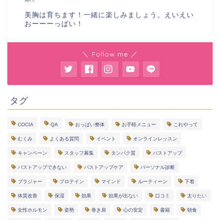
美胸は育ちます！一緒に楽しみましょう。えいえい
おーーーっぱい！
＼ Follow me ／
タグ
COCIA
QA
おっぱい整体
お手軽メニュー
これやって
むくみ
よくある質問
イベント
オンラインレッスン
キャンペーン
スタッフ募集
タンパク質
バストアップ
バストアップできない
バストアップケア
パーソナル診断
ブラジャー
プロテイン
マインド
ルーティーン
下着
体質改善
保湿
効果
効果が出ない
口コミ
太りたい
女性ホルモン
姿勢
巻き肩
心の安定
書籍
朝食