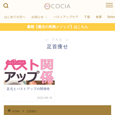
はじめての方へ
お知らせ
バストアップケア
下着
食事
Befo
書籍【魔法の美胸メソッド】はこちら
― TAG ―
足首痩せ
バストアップケア
足元とバストアップの関係性
2023-09-15
HOME
足首痩せ