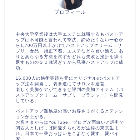
プロフィール
美胸セラピストcocia
中央大学卒業後は大手エステに就職するもバストア
ップは不可能と言われて撃沈。諦めたくない一心か
ら1,700万円以上かけてバストアップクリーム、サ
プリ、食品、補正下着、エステなどを買い漁る。あ
りとあらゆる方法を試すがどれも失敗と挫折を繰り
返すものの３０歳過ぎてから見事バストアップに成
功。
16,000人の施術実績を元にオリジナルのバストア
ップ法を開発し、表参道にてサロンを運営。
楽しく美胸ケアができると評判の美胸アイテム（バ
ストアップクリーム・サプリ・ブラジャー）を開発
している。
バストアップ難易度の高いお客さまがくるとテンシ
ョンが上がる。
お客さまからはYouTube、ブログが面白いと評判で
関西人としばしば間違えられるが生粋の東京生ま
れ。日本で一番おっぱいをこよなく愛す。愛パイ
家。