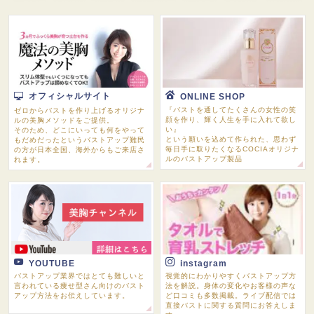
オフィシャルサイト
ONLINE SHOP
『バストを通してたくさんの女性の笑
ゼロからバストを作り上げるオリジナ
顔を作り、輝く人生を手に入れて欲し
ルの美胸メソッドをご提供。
い』
そのため、どこにいっても何をやって
という願いを込めて作られた、思わず
もだめだったというバストアップ難民
毎日手に取りたくなるCOCIAオリジナ
の方が日本全国、海外からもご来店さ
ルのバストアップ製品
れます。
YOUTUBE
instagram
バストアップ業界ではとても難しいと
視覚的にわかりやすくバストアップ方
言われている痩せ型さん向けのバスト
法を解説。身体の変化やお客様の声な
アップ方法をお伝えしています。
ど口コミも多数掲載。ライブ配信では
直接バストに関する質問にお答えしま