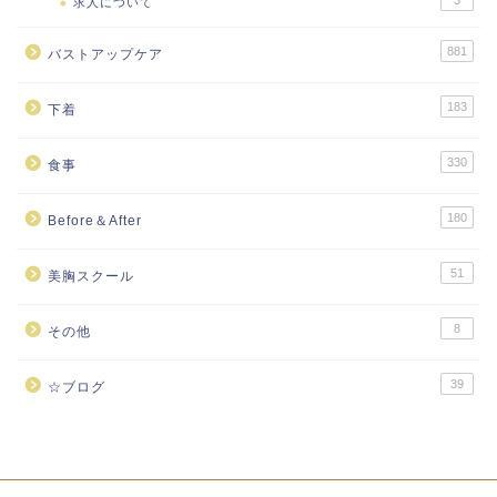
求人について
881
バストアップケア
183
下着
330
食事
180
Before＆After
51
美胸スクール
8
その他
39
☆ブログ