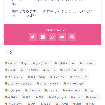
家。
美胸は育ちます！一緒に楽しみましょう。えいえい
おーーーっぱい！
＼ Follow me ／
タグ
COCIA
QA
おっぱい整体
お手軽メニュー
これやって
むくみ
よくある質問
イベント
オンラインレッスン
キャンペーン
スタッフ募集
タンパク質
バストアップ
バストアップできない
バストアップケア
パーソナル診断
ブラジャー
プロテイン
マインド
ルーティーン
下着
体質改善
保湿
効果
効果が出ない
口コミ
太りたい
女性ホルモン
姿勢
巻き肩
心の安定
書籍
朝食