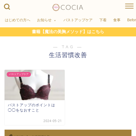
はじめての方へ
お知らせ
バストアップケア
下着
食事
Befo
書籍【魔法の美胸メソッド】はこちら
― TAG ―
生活習慣改善
バストアップケア
バストアップのポイントは
◯◯をなおすこと
2024-05-21