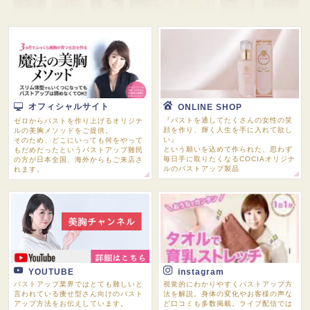
オフィシャルサイト
ONLINE SHOP
『バストを通してたくさんの女性の笑
ゼロからバストを作り上げるオリジナ
顔を作り、輝く人生を手に入れて欲し
ルの美胸メソッドをご提供。
い』
そのため、どこにいっても何をやって
という願いを込めて作られた、思わず
もだめだったというバストアップ難民
毎日手に取りたくなるCOCIAオリジナ
の方が日本全国、海外からもご来店さ
ルのバストアップ製品
れます。
YOUTUBE
instagram
バストアップ業界ではとても難しいと
視覚的にわかりやすくバストアップ方
言われている痩せ型さん向けのバスト
法を解説。身体の変化やお客様の声な
アップ方法をお伝えしています。
ど口コミも多数掲載。ライブ配信では