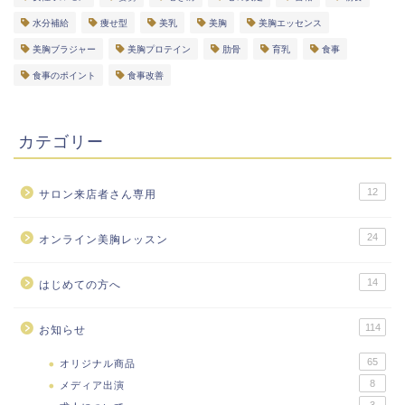
水分補給
痩せ型
美乳
美胸
美胸エッセンス
美胸ブラジャー
美胸プロテイン
肋骨
育乳
食事
食事のポイント
食事改善
カテゴリー
12
サロン来店者さん専用
24
オンライン美胸レッスン
14
はじめての方へ
114
お知らせ
65
オリジナル商品
8
メディア出演
3