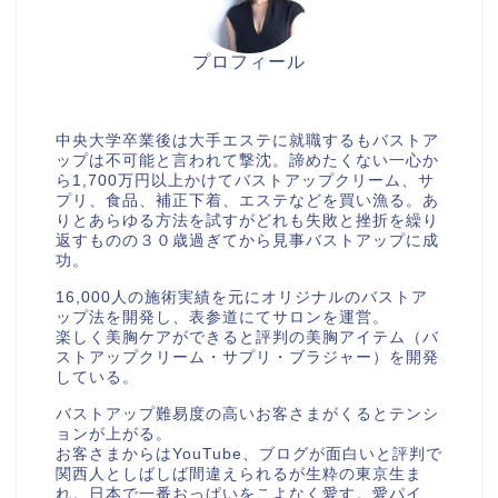
プロフィール
美胸セラピストcocia
中央大学卒業後は大手エステに就職するもバストア
ップは不可能と言われて撃沈。諦めたくない一心か
ら1,700万円以上かけてバストアップクリーム、サ
プリ、食品、補正下着、エステなどを買い漁る。あ
りとあらゆる方法を試すがどれも失敗と挫折を繰り
返すものの３０歳過ぎてから見事バストアップに成
功。
16,000人の施術実績を元にオリジナルのバストア
ップ法を開発し、表参道にてサロンを運営。
楽しく美胸ケアができると評判の美胸アイテム（バ
ストアップクリーム・サプリ・ブラジャー）を開発
している。
バストアップ難易度の高いお客さまがくるとテンシ
ョンが上がる。
お客さまからはYouTube、ブログが面白いと評判で
関西人としばしば間違えられるが生粋の東京生ま
れ。日本で一番おっぱいをこよなく愛す。愛パイ